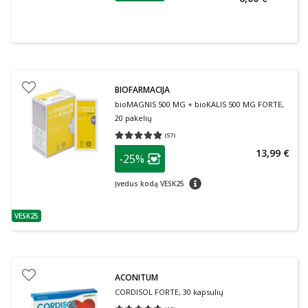
BIOFARMACIJA
bioMAGNIS 500 MG + bioKALIS 500 MG FORTE,
20 pakelių
(
57
)
Vidutinis įvertinimas 4.84
Įvertinimų skaičius 57
patarimas
13,99 €
-25%
Lojalumo klubo narių nuolaida
:
patarimas
Įvedus kodą VESK25
VESK25
patarimas
ACONITUM
CORDISOL FORTE, 30 kapsulių