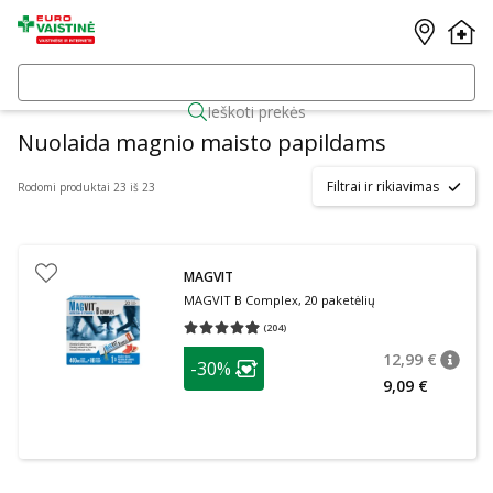
Ieškoti prekės
Nuolaida magnio maisto papildams
Filtrai ir rikiavimas
Rodomi produktai 23 iš 23
MAGVIT
MAGVIT B Complex, 20 paketėlių
(
204
)
Vidutinis įvertinimas 4.97
Įvertinimų skaičius 204
patarimas
12,99 €
-30%
patari
Įprasta
Lojalumo klubo narių nuolaida
:
9,09 €