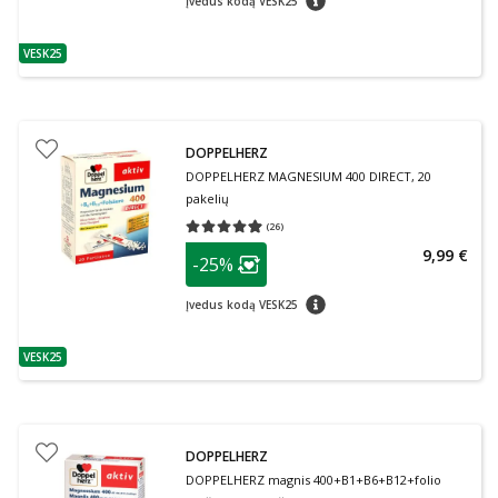
Įvedus kodą VESK25
VESK25
patarimas
DOPPELHERZ
DOPPELHERZ MAGNESIUM 400 DIRECT, 20
pakelių
(
26
)
Vidutinis įvertinimas 4.96
Įvertinimų skaičius 26
patarimas
9,99 €
-25%
Lojalumo klubo narių nuolaida
:
patarimas
Įvedus kodą VESK25
VESK25
patarimas
DOPPELHERZ
DOPPELHERZ magnis 400+B1+B6+B12+folio