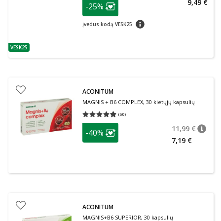
patarimas
9,49 €
-25%
Lojalumo klubo narių nuolaida
:
patarimas
Įvedus kodą VESK25
VESK25
patarimas
ACONITUM
MAGNIS + B6 COMPLEX, 30 kietųjų kapsulių
(
50
)
Vidutinis įvertinimas 4.86
Įvertinimų skaičius 50
patarimas
11,99 €
-40%
patari
Įprasta
Lojalumo klubo narių nuolaida
:
7,19 €
ACONITUM
MAGNIS+B6 SUPERIOR, 30 kapsulių