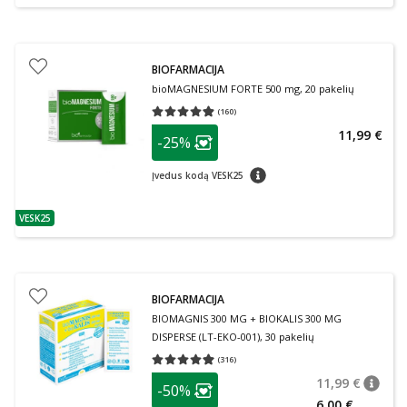
BIOFARMACIJA
bioMAGNESIUM FORTE 500 mg, 20 pakelių
(
160
)
Vidutinis įvertinimas 4.87
Įvertinimų skaičius 160
patarimas
11,99 €
-25%
Lojalumo klubo narių nuolaida
:
patarimas
Įvedus kodą VESK25
VESK25
patarimas
BIOFARMACIJA
BIOMAGNIS 300 MG + BIOKALIS 300 MG
DISPERSE (LT-EKO-001), 30 pakelių
(
316
)
Vidutinis įvertinimas 4.92
Įvertinimų skaičius 316
patarimas
11,99 €
-50%
patari
Įprasta
Lojalumo klubo narių nuolaida
:
6,00 €