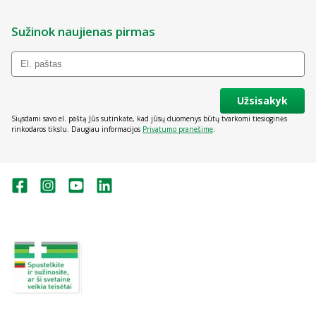
Sužinok naujienas pirmas
Užsisakyk
Siųsdami savo el. paštą Jūs sutinkate, kad jūsų duomenys būtų tvarkomi tiesioginės
rinkodaros tikslu. Daugiau informacijos
Privatumo pranešime
.
Valstybinė vaistų kontrolės tarnyba
prie Lietuvos Respublikos sveikatos
apsaugos ministerijos:
Studentų g. 45A, Vilnius
+370 5 263 9264
vvkt@vvkt.lt
https://www.vvkt.lt