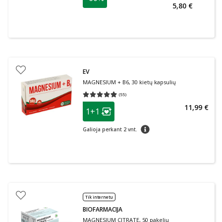
5,80 €
EV
MAGNESIUM + B6, 30 kietų kapsulių
(
55
)
Vidutinis įvertinimas 4.93
Įvertinimų skaičius 55
patarimas
11,99 €
1+1
Lojalumo klubo narių nuolaida
:
patarimas
Galioja perkant 2 vnt.
Tik internetu
BIOFARMACIJA
MAGNESIUM CITRATE, 50 pakelių