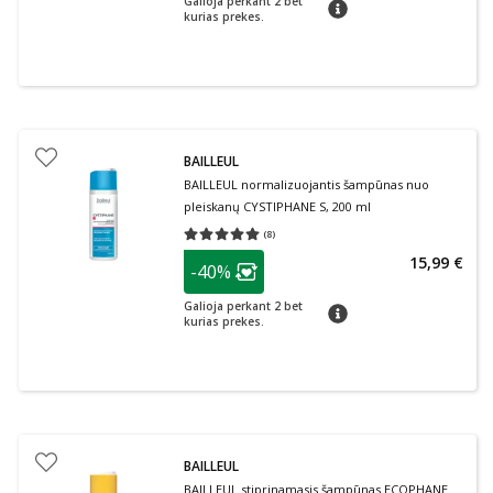
Galioja perkant 2 bet
patarimas
kurias prekes.
BAILLEUL
BAILLEUL normalizuojantis šampūnas nuo
pleiskanų CYSTIPHANE S, 200 ml
(
8
)
Vidutinis įvertinimas 5.00
Įvertinimų skaičius 8
patarimas
15,99 €
-40%
Lojalumo klubo narių nuolaida
:
Galioja perkant 2 bet
patarimas
kurias prekes.
BAILLEUL
BAILLEUL stiprinamasis šampūnas ECOPHANE