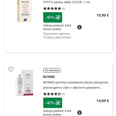
PHYTO plaukų dažai COLOR, 1 vnt.
(
1
)
Vidutinis įvertinimas 5.00
Įvertinimų skaičius 1
patarimas
19,99 €
-40%
Lojalumo klubo narių nuolaida
:
Galioja perkant 2 bet
patarimas
kurias prekes.
Pažymėtoms spalvoms
10
spalvų pasirinkimas
Tik internetu
BIONIKE
BIONIKE apimties suteikiantis plaukų šampūnas
jautriai galvos odai ir silpniems plaukams
DEFENCE HAIR FORTIFYING, 200 ml
(
7
)
Vidutinis įvertinimas 4.43
Įvertinimų skaičius 7
patarimas
14,69 €
-40%
Lojalumo klubo narių nuolaida
:
Galioja perkant 2 bet
patarimas
kurias prekes.