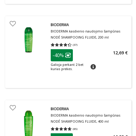
BIODERMA
BIODERMA kasdienio naudojimo šampūnas
NODÉ SHAMPOOING FLUIDE, 200 ml
(
37
)
Vidutinis įvertinimas 4.32
Įvertinimų skaičius 37
patarimas
12,69 €
-40%
Lojalumo klubo narių nuolaida
:
Galioja perkant 2 bet
patarimas
kurias prekes.
BIODERMA
BIODERMA kasdienio naudojimo šampūnas
NODÉ SHAMPOOING FLUIDE, 400 ml
(
85
)
Vidutinis įvertinimas 4.62
Įvertinimų skaičius 85
patarimas