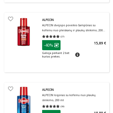
ALPECIN
ALPECIN dvejopo poveikio šampūnas su
kofeinu nuo pleiskanų ir plaukų slinkimo, 200
ml
(
27
)
Vidutinis įvertinimas 4.89
Įvertinimų skaičius 27
patarimas
15,89 €
-40%
Lojalumo klubo narių nuolaida
:
Galioja perkant 2 bet
patarimas
kurias prekes.
ALPECIN
ALPECIN losjonas su kofeinu nuo plaukų
slinkimo, 200 ml
(
38
)
Vidutinis įvertinimas 4.82
Įvertinimų skaičius 38
patarimas
18,89 €