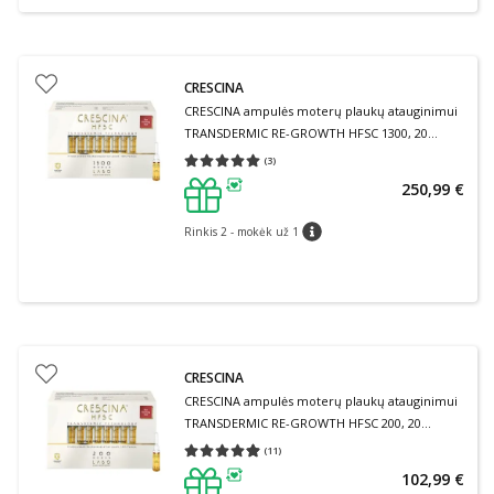
CRESCINA
CRESCINA ampulės moterų plaukų atauginimui
TRANSDERMIC RE-GROWTH HFSC 1300, 20
ampulių
(
3
)
Vidutinis įvertinimas 5.00
Įvertinimų skaičius 3
250,99 €
patarimas
Rinkis 2 - mokėk už 1
patarimas
CRESCINA
CRESCINA ampulės moterų plaukų atauginimui
TRANSDERMIC RE-GROWTH HFSC 200, 20
ampulių
(
11
)
Vidutinis įvertinimas 4.91
Įvertinimų skaičius 11
102,99 €