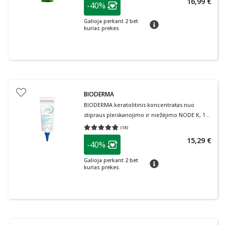
16,99 €
-40%
Lojalumo klubo narių nuolaida
:
Galioja perkant 2 bet
patarimas
kurias prekes.
BIODERMA
BIODERMA keratolitinis koncentratas nuo
stipraus pleiskanojimo ir niežėjimo NODE K, 100
ml
(
18
)
Vidutinis įvertinimas 4.72
Įvertinimų skaičius 18
patarimas
15,29 €
-40%
Lojalumo klubo narių nuolaida
:
Galioja perkant 2 bet
patarimas
kurias prekes.