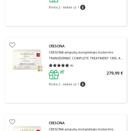
patarimas
Rinkis 2 - mokėk už 1
patarimas
CRESCINA
CRESCINA ampulių kompleksas moterims
TRANSDERMIC COMPLETE TREATMENT 1300, 40
ampulių
(
8
)
Vidutinis įvertinimas 4.88
Įvertinimų skaičius 8
279,99 €
patarimas
Rinkis 2 - mokėk už 1
patarimas
CRESCINA
CRESCINA ampulių kompleksas moterims