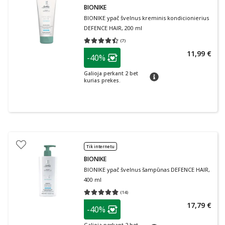
BIONIKE
BIONIKE ypač švelnus kreminis kondicionierius
DEFENCE HAIR, 200 ml
(
7
)
Vidutinis įvertinimas 4.43
Įvertinimų skaičius 7
patarimas
11,99 €
-40%
Lojalumo klubo narių nuolaida
:
Galioja perkant 2 bet
patarimas
kurias prekes.
Tik internetu
BIONIKE
BIONIKE ypač švelnus šampūnas DEFENCE HAIR,
400 ml
(
14
)
Vidutinis įvertinimas 4.79
Įvertinimų skaičius 14
patarimas
17,79 €
-40%
Lojalumo klubo narių nuolaida
: