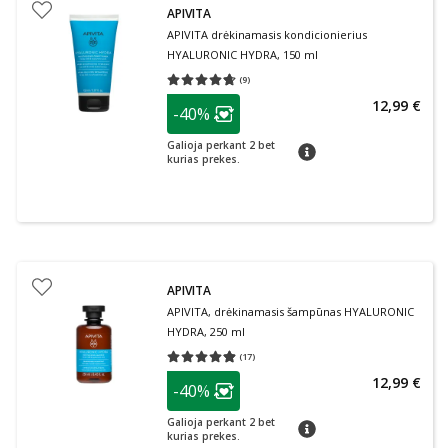
APIVITA
APIVITA drėkinamasis kondicionierius
HYALURONIC HYDRA, 150 ml
(
9
)
Vidutinis įvertinimas 4.67
Įvertinimų skaičius 9
patarimas
12,99 €
-40%
Lojalumo klubo narių nuolaida
:
Galioja perkant 2 bet
patarimas
kurias prekes.
APIVITA
APIVITA, drėkinamasis šampūnas HYALURONIC
HYDRA, 250 ml
(
17
)
Vidutinis įvertinimas 4.88
Įvertinimų skaičius 17
patarimas
12,99 €
-40%
Lojalumo klubo narių nuolaida
:
Galioja perkant 2 bet
patarimas
kurias prekes.