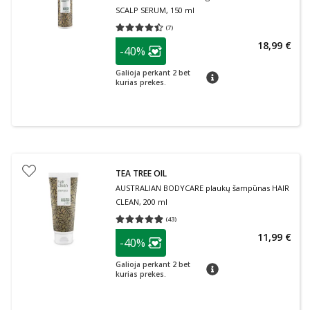
SCALP SERUM, 150 ml
(
7
)
Vidutinis įvertinimas 4.43
Įvertinimų skaičius 7
patarimas
18,99 €
-40%
Lojalumo klubo narių nuolaida
:
Galioja perkant 2 bet
patarimas
kurias prekes.
TEA TREE OIL
AUSTRALIAN BODYCARE plaukų šampūnas HAIR
CLEAN, 200 ml
(
43
)
Vidutinis įvertinimas 4.86
Įvertinimų skaičius 43
patarimas
11,99 €
-40%
Lojalumo klubo narių nuolaida
:
Galioja perkant 2 bet
patarimas
kurias prekes.