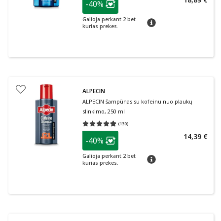
-40%
Lojalumo klubo narių nuolaida
:
Galioja perkant 2 bet
patarimas
kurias prekes.
ALPECIN
ALPECIN šampūnas su kofeinu nuo plaukų
slinkimo, 250 ml
(
130
)
Vidutinis įvertinimas 4.90
Įvertinimų skaičius 130
patarimas
14,39 €
-40%
Lojalumo klubo narių nuolaida
:
Galioja perkant 2 bet
patarimas
kurias prekes.