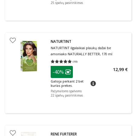
25
spalvų pasirinkimas
NATURTINT
NATURTINT ilgalaikiai plaukų dažai be
amoniako NATURALLY BETTER, 170 ml
(
10
)
Vidutinis įvertinimas 5.00
Įvertinimų skaičius 10
patarimas
12,99 €
-40%
Lojalumo klubo narių nuolaida
:
Galioja perkant 2 bet
patarimas
kurias prekes.
Pažymėtoms spalvoms
22
spalvų pasirinkimas
RENE FURTERER