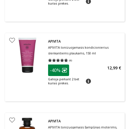
kurias prekes.
APIVITA
APIVITA tonizuojamasis kondicionierius
slenkantiems plaukams, 150 ml
(
6
)
Vidutinis įvertinimas 4.67
Įvertinimų skaičius 6
patarimas
12,99 €
-40%
Lojalumo klubo narių nuolaida
:
Galioja perkant 2 bet
patarimas
kurias prekes.
APIVITA
APIVITA tonizuojamasis šampūnas moterims,