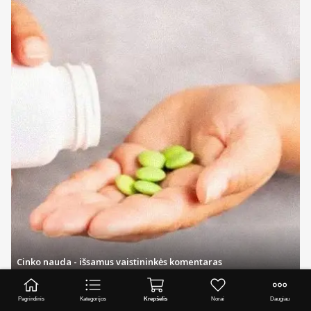
Cinko nauda - išsamus vaistininkės komentaras
Visi straipsniai
Pagrindinis
Kategorijos
Krepšelis
Norai
Daugiau