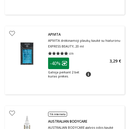
APIVITA
APIVITA drėkinamoji plaukų kaukė su hialuronu
EXPRESS BEAUTY, 20 ml
(
23
)
Vidutinis įvertinimas 4.87
Įvertinimų skaičius 23
patarimas
3,29 €
-40%
Lojalumo klubo narių nuolaida
:
Galioja perkant 2 bet
patarimas
kurias prekes.
Tik internetu
AUSTRALIAN BODYCARE
AUSTRALIAN BODYCARE galvos odos kaukė