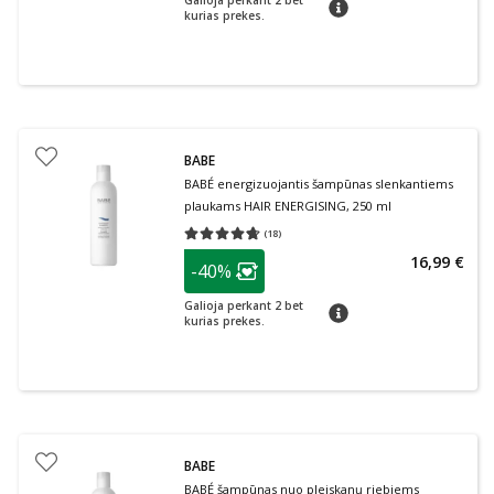
Galioja perkant 2 bet
patarimas
kurias prekes.
BABE
BABÉ energizuojantis šampūnas slenkantiems
plaukams HAIR ENERGISING, 250 ml
(
18
)
Vidutinis įvertinimas 4.67
Įvertinimų skaičius 18
patarimas
16,99 €
-40%
Lojalumo klubo narių nuolaida
:
Galioja perkant 2 bet
patarimas
kurias prekes.
BABE
BABÉ šampūnas nuo pleiskanų riebiems