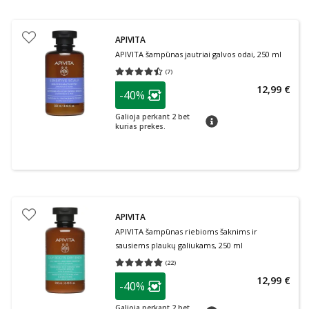
APIVITA
APIVITA šampūnas jautriai galvos odai, 250 ml
(
7
)
Vidutinis įvertinimas 4.43
Įvertinimų skaičius 7
patarimas
12,99 €
-40%
Lojalumo klubo narių nuolaida
:
Galioja perkant 2 bet
patarimas
kurias prekes.
APIVITA
APIVITA šampūnas riebioms šaknims ir
sausiems plaukų galiukams, 250 ml
(
22
)
Vidutinis įvertinimas 4.77
Įvertinimų skaičius 22
patarimas
12,99 €
-40%
Lojalumo klubo narių nuolaida
:
Galioja perkant 2 bet
patarimas