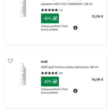
plaukams ANTI-OILY DANDRUFF, 250 ml
(
14
)
Vidutinis įvertinimas 4.64
Įvertinimų skaičius 14
patarimas
15,09 €
-40%
Lojalumo klubo narių nuolaida
:
Galioja perkant 2 bet
patarimas
kurias prekes.
BABE
BABÉ ypač švelnus plaukų šampūnas, 500 ml
(
38
)
Vidutinis įvertinimas 4.55
Įvertinimų skaičius 38
patarimas
16,99 €
-40%
Lojalumo klubo narių nuolaida
:
Galioja perkant 2 bet
patarimas
kurias prekes.