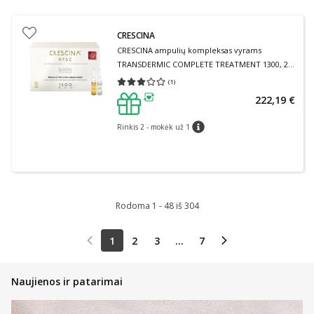
CRESCINA
CRESCINA ampulių kompleksas vyrams
TRANSDERMIC COMPLETE TREATMENT 1300, 20
ampulių
(
1
)
Vidutinis įvertinimas 3.00
Įvertinimų skaičius 1
222,19 €
patarimas
Rinkis 2 - mokėk už 1
patarimas
Rodoma 1 - 48 iš 304
1
2
3
...
7
Naujienos ir patarimai