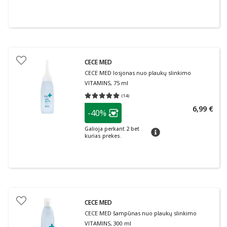
CECE MED
CECE MED losjonas nuo plaukų slinkimo
VITAMINS, 75 ml
(
14
)
Vidutinis įvertinimas 5.00
Įvertinimų skaičius 14
patarimas
6,99 €
-40%
Lojalumo klubo narių nuolaida
:
Galioja perkant 2 bet
patarimas
kurias prekes.
CECE MED
CECE MED šampūnas nuo plaukų slinkimo
VITAMINS, 300 ml