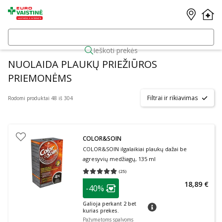
Ieškoti prekės
NUOLAIDA PLAUKŲ PRIEŽIŪROS
PRIEMONĖMS
Filtrai ir rikiavimas
Rodomi produktai 48 iš 304
COLOR&SOIN
COLOR&SOIN ilgalaikiai plaukų dažai be
agresyvių medžiagų, 135 ml
(
25
)
Vidutinis įvertinimas 4.84
Įvertinimų skaičius 25
patarimas
18,89 €
-40%
Lojalumo klubo narių nuolaida
:
Galioja perkant 2 bet
patarimas
kurias prekes.
Pažymėtoms spalvoms