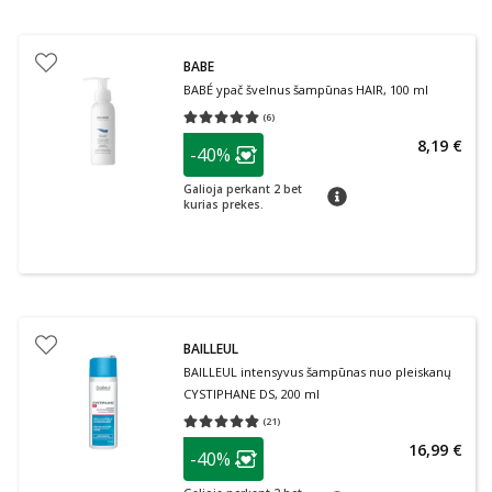
BABE
BABÉ ypač švelnus šampūnas HAIR, 100 ml
(
6
)
Vidutinis įvertinimas 5.00
Įvertinimų skaičius 6
patarimas
8,19 €
-40%
Lojalumo klubo narių nuolaida
:
Galioja perkant 2 bet
patarimas
kurias prekes.
BAILLEUL
BAILLEUL intensyvus šampūnas nuo pleiskanų
CYSTIPHANE DS, 200 ml
(
21
)
Vidutinis įvertinimas 4.81
Įvertinimų skaičius 21
patarimas
16,99 €
-40%
Lojalumo klubo narių nuolaida
: