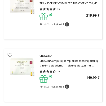
TRANSDERMIC COMPLETE TREATMENT 500, 40
ampulių
(
20
)
Vidutinis įvertinimas 5.00
Įvertinimų skaičius 20
219,99 €
patarimas
Rinkis 2 - mokėk už 1
patarimas
CRESCINA
CRESCINA ampulių kompleksas moterų plaukų
slinkimo stabdymui ir plaukų atauginimui
TRANSDERMIC COMPLETE TREATMENT HFSC
(
10
)
Vidutinis įvertinimas 4.40
Įvertinimų skaičius 10
500 (10 + 10), 20 ampulių
149,99 €
patarimas
Rinkis 2 - mokėk už 1
patarimas