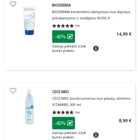
BIODERMA
BIODERMA keratolitinis šampūnas nuo stipraus
pleiskanojimo ir niežėjimo NODE K
Shampooing, 150 ml
(
70
)
Vidutinis įvertinimas 4.80
Įvertinimų skaičius 70
patarimas
14,99 €
-40%
Lojalumo klubo narių nuolaida
:
Galioja perkant 2 bet
patarimas
kurias prekes.
CECE MED
CECE MED kondicionierius nuo plaukų slinkimo
VITAMINS, 300 ml
(
18
)
Vidutinis įvertinimas 4.61
Įvertinimų skaičius 18
patarimas
8,99 €
-40%
Lojalumo klubo narių nuolaida
:
Galioja perkant 2 bet
patarimas
kurias prekes.