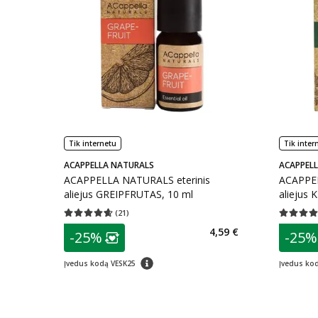
Tik internetu
Tik inter
ACAPPELLA NATURALS
ACAPPEL
ACAPPELLA NATURALS eterinis
ACAPPEL
aliejus GREIPFRUTAS, 10 ml
aliejus 
(
21
)
Vidutinis įvertinimas 4.62
Įvertinimų skaičius 21
Vidutinis 
patarimas
patarim
4,59 €
-25%
-25%
Lojalumo klubo narių nuolaida
:
L
patarimas
Įvedus kodą VESK25
Įvedus ko