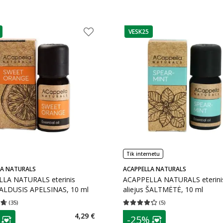
VESK25
as
patarimas
Tik internetu
LA NATURALS
ACAPPELLA NATURALS
LA NATURALS eterinis
ACAPPELLA NATURALS eterini
 SALDUSIS APELSINAS, 10 ml
aliejus ŠALTMĖTĖ, 10 ml
(
35
)
(
5
)
įvertinimas 4.69
Įvertinimų skaičius 35
Vidutinis įvertinimas 4.20
Įvertinimų s
as
patarimas
4,29 €
-25%