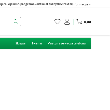
rjera
Lojalumo programa
Vaistinės
Leidinys
Kontaktai
Informacija
0,00
Skiepai
Tyrimai
Vaistų rezervacija telefonu