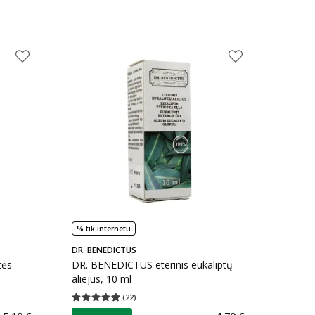
% tik internetu
DR. BENEDICTUS
tės
DR. BENEDICTUS eterinis eukaliptų
aliejus, 10 ml
(
22
)
kaičius 12
Vidutinis įvertinimas 4.95
Įvertinimų skaičius 22
patarimas