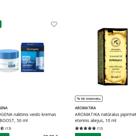
as
% tik internetu
GENA
AROMATIKA
ENA naktinis veido kremas
AROMATIKA natūralus pipirmė
BOOST, 50 ml
eterinis aliejus, 10 ml
(
13
)
(
12
)
įvertinimas 4.54
Įvertinimų skaičius 13
Vidutinis įvertinimas 5.00
Įvertinimų s
as
patarimas