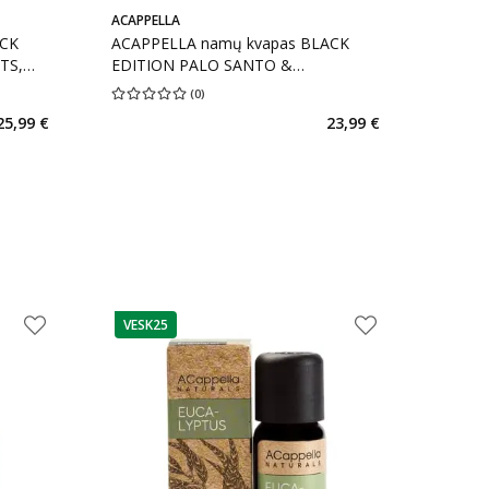
ACAPPELLA
ACK
ACAPPELLA namų kvapas BLACK
TS,
EDITION PALO SANTO &
SANDALWOOD, 100 ml
(
0
)
kaičius 5
Vidutinis įvertinimas 0.00
Įvertinimų skaičius 0
25,99 €
23,99 €
arių nuolaida
:
VESK25
patarimas