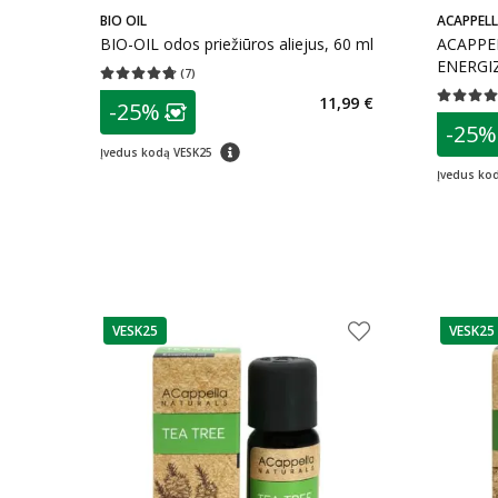
BIO OIL
ACAPPEL
BIO-OIL odos priežiūros aliejus, 60 ml
ACAPPELL
ENERGIZ
(
7
)
Vidutinis įvertinimas 4.71
Įvertinimų skaičius 7
patarimas
11,99 €
Vidutinis 
-25%
Lojalumo klubo narių nuolaida
:
patarim
-25%
L
patarimas
Įvedus kodą VESK25
Įvedus ko
VESK25
VESK25
patarimas
patarim