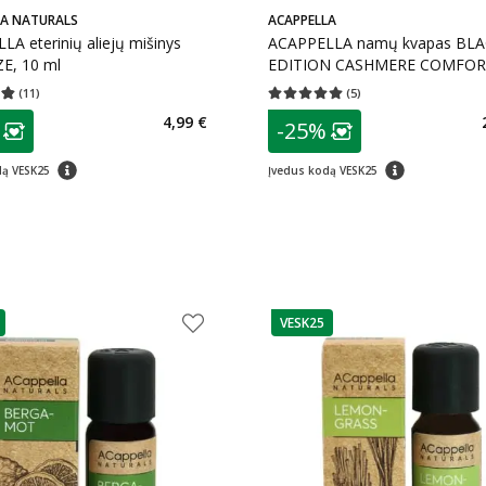
LA NATURALS
ACAPPELLA
A eterinių aliejų mišinys
ACAPPELLA namų kvapas BL
E, 10 ml
EDITION CASHMERE COMFOR
100 ml
(
11
)
(
5
)
įvertinimas 4.82
Įvertinimų skaičius 11
Vidutinis įvertinimas 5.00
Įvertinimų s
as
patarimas
4,99 €
-25%
ojalumo klubo narių nuolaida
:
Lojalumo klubo n
patarimas
patarimas
dą VESK25
Įvedus kodą VESK25
VESK25
as
patarimas