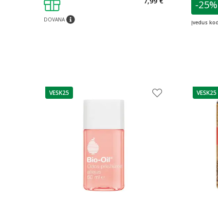
7,99 €
-25%
L
DOVANA
patarimas
Įvedus ko
VESK25
VESK25
patarimas
patarim