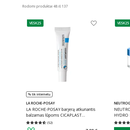
Rodomi produktai 48 iš 137
VESK25
VESK25
patarimas
patarim
% tik internetu
LA ROCHE-POSAY
NEUTRO
LA ROCHE-POSAY barjerą atkuriantis
NEUTROG
balzamas lūpoms CICAPLAST
HYDRO 
LEVRES, 7.5 ml
(
52
)
Vidutinis įvertinimas 4.54
Įvertinimų skaičius 52
Vidutinis 
patarim