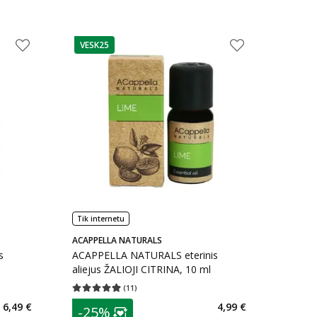
VESK25
patarimas
Tik internetu
ACAPPELLA NATURALS
s
ACAPPELLA NATURALS eterinis
aliejus ŽALIOJI CITRINA, 10 ml
(
11
)
kaičius 5
Vidutinis įvertinimas 4.91
Įvertinimų skaičius 11
patarimas
6,49 €
4,99 €
-25%