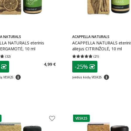
LA NATURALS
ACAPPELLA NATURALS
LA NATURALS eterinis
ACAPPELLA NATURALS eterini
 BERGAMOTĖ, 10 ml
aliejus CITRINŽOLĖ, 10 ml
(
32
)
(
21
)
įvertinimas 4.72
Įvertinimų skaičius 32
Vidutinis įvertinimas 4.86
Įvertinimų s
as
patarimas
4,99 €
-25%
ojalumo klubo narių nuolaida
:
Lojalumo klubo n
patarimas
patarimas
dą VESK25
Įvedus kodą VESK25
VESK25
as
patarimas