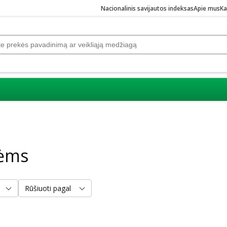
Nacionalinis savijautos indeksas
Apie mus
Ka
nėms
Rūšiuoti pagal