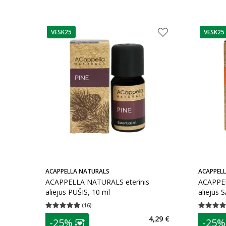
VESK25
VESK25
patarimas
patarim
ACAPPELLA NATURALS
ACAPPEL
ACAPPELLA NATURALS eterinis
ACAPPEL
aliejus PUŠIS, 10 ml
aliejus
(
16
)
Vidutinis įvertinimas 4.88
Įvertinimų skaičius 16
Vidutinis 
patarimas
patarim
4,29 €
-25%
-25%