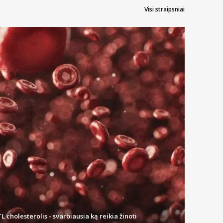
Visi straipsniai
L cholesterolis - svarbiausia ką reikia žinoti