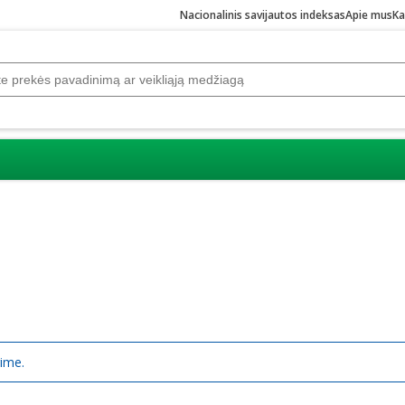
Nacionalinis savijautos indeksas
Apie mus
Ka
rime.