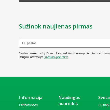
Sužinok naujienas pirmas
Siųsdami savo el. paštą Jūs sutinkate, kad jūsų duomenys būtų tvarkomi tiesiog
Daugiau informacijos
Privatumo pranešime
.
Informacija
Naudingos
Sveta
nuorodos
Pristatymas
Puslap