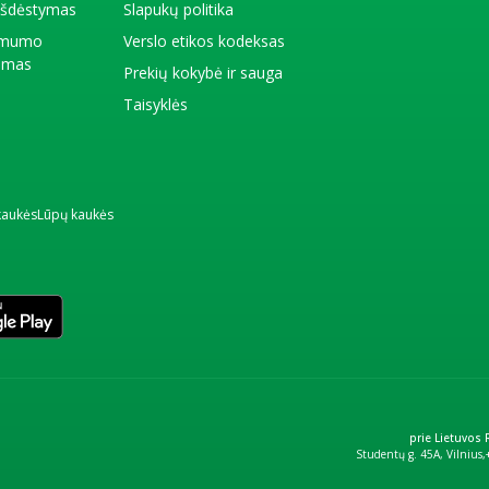
 išdėstymas
Slapukų politika
amumo
Verslo etikos kodeksas
kimas
Prekių kokybė ir sauga
Taisyklės
kaukės
Lūpų kaukės
prie Lietuvos
Studentų g. 45A, Vilnius