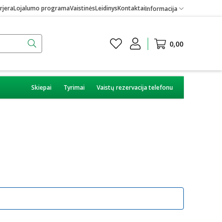
rjera
Lojalumo programa
Vaistinės
Leidinys
Kontaktai
Informacija
0,00
Skiepai
Tyrimai
Vaistų rezervacija telefonu