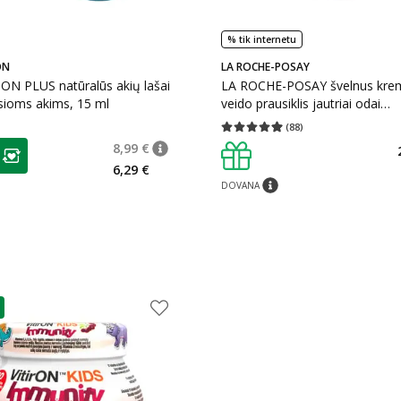
% tik internetu
ON
LA ROCHE-POSAY
ON PLUS natūralūs akių lašai
LA ROCHE-POSAY švelnus krem
sioms akims, 15 ml
veido prausiklis jautriai odai
TOLERIANE, 400 ml
(
88
)
Vidutinis įvertinimas 4.91
Įvertinimų s
as
8,99 €
patarimas
Įprasta kaina
:
8,99 €
ojalumo klubo narių nuolaida
:
6,29 €
DOVANA
patarimas
as