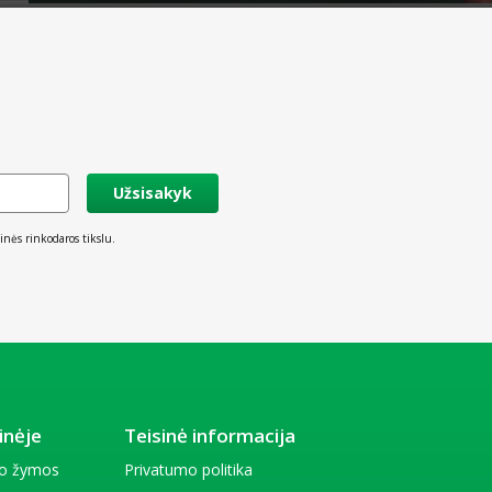
Užsisakyk
inės rinkodaros tikslu.
inėje
Teisinė informacija
io žymos
Privatumo politika