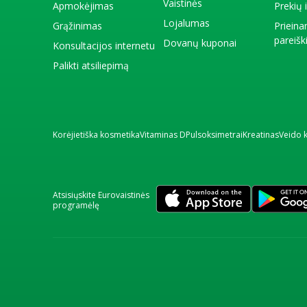
Vaistinės
Apmokėjimas
Prekių
Lojalumas
Grąžinimas
Priein
pareiš
Dovanų kuponai
Konsultacijos internetu
Palikti atsiliepimą
Korėjietiška kosmetika
Vitaminas D
Pulsoksimetrai
Kreatinas
Veido 
Atsisiųskite Eurovaistinės
programėlę