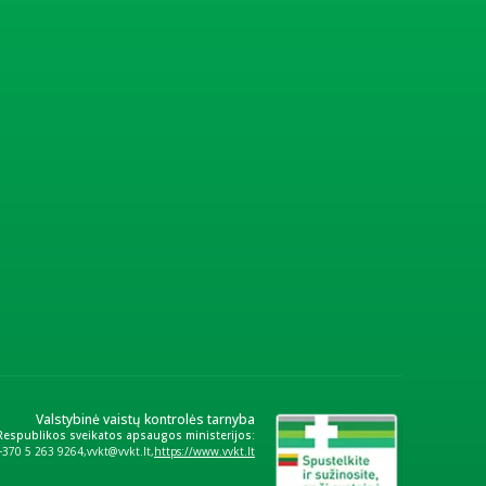
Valstybinė vaistų kontrolės tarnyba
 Respublikos sveikatos apsaugos ministerijos:
+370 5 263 9264
vvkt@vvkt.lt
https://www.vvkt.lt