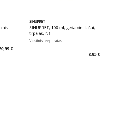
SINUPRET
inis
SINUPRET, 100 ml, geriamieji lašai,
tirpalas, N1
Vaistinis preparatas
kaičius 88
20,99 €
8,95 €