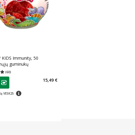
™ KIDS Immunity, 50
ųjų guminukų
(
60
)
įvertinimas 4.98
Įvertinimų skaičius 60
as
15,49 €
ojalumo klubo narių nuolaida
:
patarimas
dą VESK25