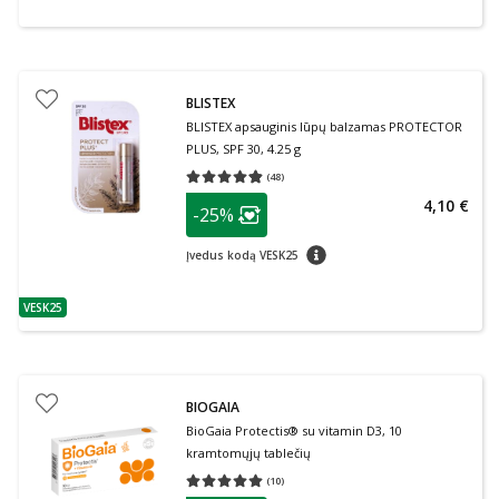
BLISTEX
BLISTEX apsauginis lūpų balzamas PROTECTOR
PLUS, SPF 30, 4.25 g
(
48
)
Vidutinis įvertinimas 4.81
Įvertinimų skaičius 48
patarimas
4,10 €
-25%
Lojalumo klubo narių nuolaida
:
patarimas
Įvedus kodą VESK25
VESK25
patarimas
BIOGAIA
BioGaia Protectis® su vitamin D3, 10
kramtomųjų tablečių
(
10
)
Vidutinis įvertinimas 5.00
Įvertinimų skaičius 10