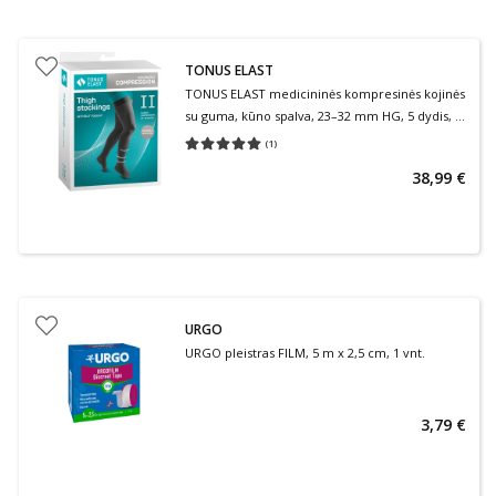
TONUS ELAST
TONUS ELAST medicininės kompresinės kojinės
su guma, kūno spalva, 23–32 mm HG, 5 dydis, 2
ūgis, 2 klasė, 1 pora
(
1
)
Vidutinis įvertinimas 5.00
Įvertinimų skaičius 1
38,99 €
URGO
URGO pleistras FILM, 5 m x 2,5 cm, 1 vnt.
3,79 €