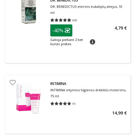
DR. BENEDICTUS
DR. BENEDICTUS eterinis eukaliptų aliejus, 10
ml
(
22
)
Vidutinis įvertinimas 4.95
Įvertinimų skaičius 22
patarimas
4,79 €
-40%
Lojalumo klubo narių nuolaida
:
Galioja perkant 2 bet
patarimas
kurias prekes.
INTIMINA
INTIMINA intymios higienos drėkiklis moterims,
75 ml
(
1
)
Vidutinis įvertinimas 5.00
Įvertinimų skaičius 1
14,99 €