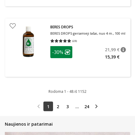
BERES DROPS
BERES DROPS geriamieji lašai, nuo 4 m., 100 ml
(
23
)
Vidutinis įvertinimas 5.00
Įvertinimų skaičius 23
patarimas
21,99 €
-30%
patari
Įprasta
Lojalumo klubo narių nuolaida
:
15,39 €
Rodoma 1 - 48 iš 1152
1
2
3
...
24
Naujienos ir patarimai