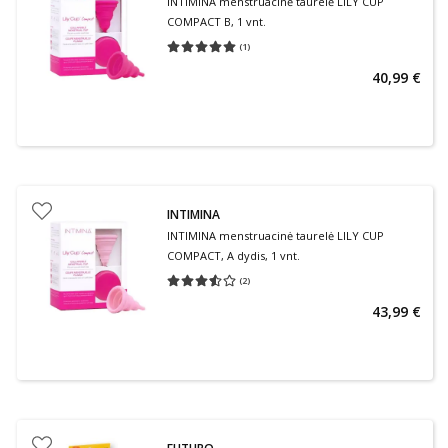
INTIMINA menstruacinė taurelė LILY CUP
COMPACT B, 1 vnt.
(
1
)
Vidutinis įvertinimas 5.00
Įvertinimų skaičius 1
40,99 €
INTIMINA
INTIMINA menstruacinė taurelė LILY CUP
COMPACT, A dydis, 1 vnt.
(
2
)
Vidutinis įvertinimas 3.50
Įvertinimų skaičius 2
43,99 €