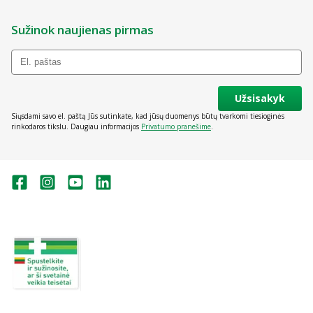
Sužinok naujienas pirmas
Užsisakyk
Siųsdami savo el. paštą Jūs sutinkate, kad jūsų duomenys būtų tvarkomi tiesioginės
rinkodaros tikslu. Daugiau informacijos
Privatumo pranešime
.
Valstybinė vaistų kontrolės tarnyba
prie Lietuvos Respublikos sveikatos
apsaugos ministerijos:
Studentų g. 45A, Vilnius
+370 5 263 9264
vvkt@vvkt.lt
https://www.vvkt.lt