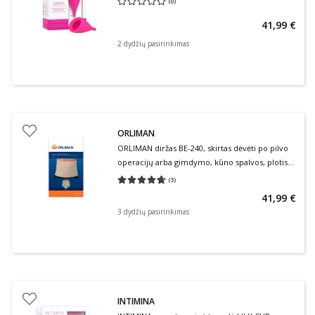
(
0
)
Vidutinis įvertinimas 0.00
Įvertinimų skaičius 0
41,99 €
2 dydžių pasirinkimas
ORLIMAN
ORLIMAN diržas BE-240, skirtas dėvėti po pilvo
operacijų arba gimdymo, kūno spalvos, plotis
24 cm, 1 vnt.
(
3
)
Vidutinis įvertinimas 4.67
Įvertinimų skaičius 3
41,99 €
3 dydžių pasirinkimas
INTIMINA