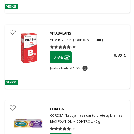
VESK25
patarimas
VITABALANS
VITA B12, mėtų skonio, 30 pastilių
(
19
)
Vidutinis įvertinimas 5.00
Įvertinimų skaičius 19
patarimas
6,99 €
-25%
Lojalumo klubo narių nuolaida
:
patarimas
Įvedus kodą VESK25
VESK25
patarimas
COREGA
COREGA fiksuojamasis dantų protezų kremas
MAX FIXATION + CONTROL, 40 g
(
29
)
Vidutinis įvertinimas 4.76
Įvertinimų skaičius 29