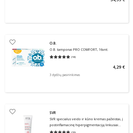
O.B.
O.B. tamponai PRO COMFORT, 16vnt.
(
18
)
Vidutinis įvertinimas 5.00
Įvertinimų skaičius 18
4,29 €
3 dydžių pasirinkimas
SVR
SVR specialus veido ir kūno kremas pažeistai, į
postinflamacinę hiperpigmentaciją linkusiai
odai CICAVIT+ HPPI, 100 ml, 100 ml
(
20
)