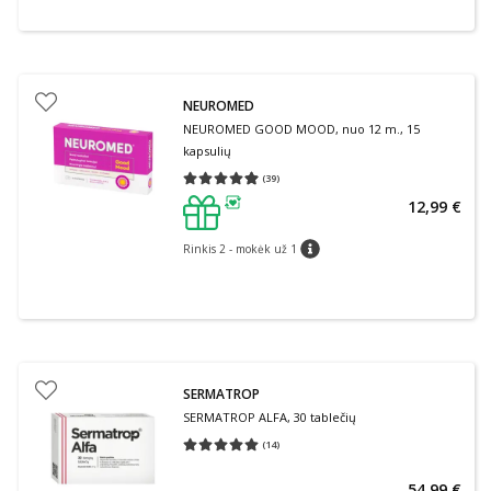
NEUROMED
NEUROMED GOOD MOOD, nuo 12 m., 15
kapsulių
(
39
)
Vidutinis įvertinimas 4.95
Įvertinimų skaičius 39
12,99 €
patarimas
Rinkis 2 - mokėk už 1
patarimas
SERMATROP
SERMATROP ALFA, 30 tablečių
(
14
)
Vidutinis įvertinimas 5.00
Įvertinimų skaičius 14
54,99 €