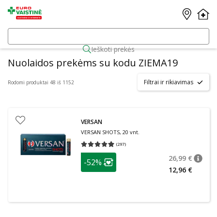
Ieškoti prekės
Nuolaidos prekėms su kodu ZIEMA19
Filtrai ir rikiavimas
Rodomi produktai 48 iš 1152
VERSAN
VERSAN SHOTS, 20 vnt.
(
297
)
Vidutinis įvertinimas 4.93
Įvertinimų skaičius 297
patarimas
26,99 €
-52%
patari
Įprasta
Lojalumo klubo narių nuolaida
:
12,96 €