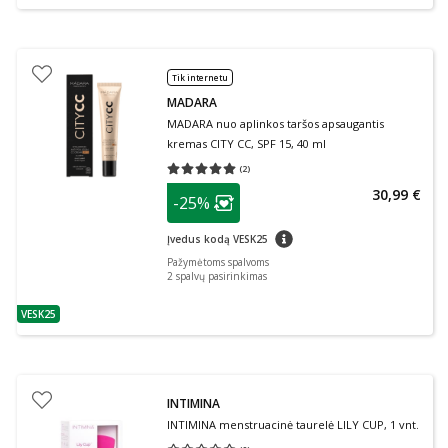
Tik internetu
MADARA
MADARA nuo aplinkos taršos apsaugantis
kremas CITY CC, SPF 15, 40 ml
(
2
)
Vidutinis įvertinimas 5.00
Įvertinimų skaičius 2
patarimas
30,99 €
-25%
Lojalumo klubo narių nuolaida
:
patarimas
Įvedus kodą VESK25
Pažymėtoms spalvoms
2
spalvų pasirinkimas
VESK25
patarimas
INTIMINA
INTIMINA menstruacinė taurelė LILY CUP, 1 vnt.