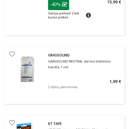
patarimas
15,99 €
-40%
Lojalumo klubo narių nuolaida
:
Galioja perkant 2 bet
patarimas
kurias prekes.
GRASSOLIND
GRASSOLIND NEUTRAL sterilus tinklelinis
tvarstis, 1 vnt.
1,99 €
2 dydžių pasirinkimas
KT TAPE