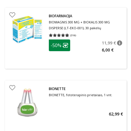
BIOFARMACIJA
BIOMAGNIS 300 MG + BIOKALIS 300 MG
DISPERSE (LT-EKO-001), 30 pakelių
(
316
)
Vidutinis įvertinimas 4.92
Įvertinimų skaičius 316
patarimas
11,99 €
-50%
patari
Įprasta
Lojalumo klubo narių nuolaida
:
6,00 €
BIONETTE
BIONETTE, fototerapinis prietaisas, 1 vnt.
62,99 €