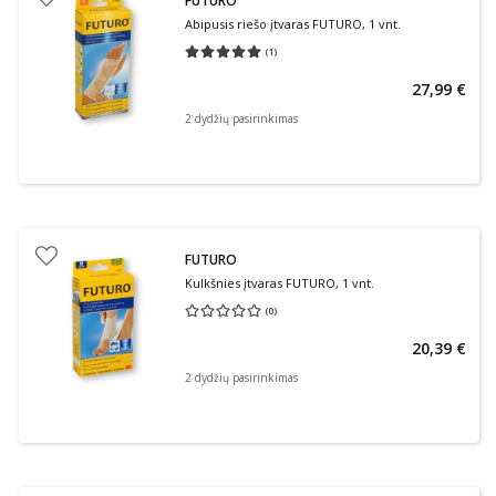
FUTURO
Abipusis riešo įtvaras FUTURO, 1 vnt.
(
1
)
Vidutinis įvertinimas 5.00
Įvertinimų skaičius 1
27,99 €
2 dydžių pasirinkimas
FUTURO
Kulkšnies įtvaras FUTURO, 1 vnt.
(
0
)
Vidutinis įvertinimas 0.00
Įvertinimų skaičius 0
20,39 €
2 dydžių pasirinkimas