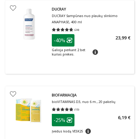
DUCRAY
DUCRAY šampūnas nuo plaukų slinkimo
ANAPHASE, 400 ml
(
24
)
Vidutinis įvertinimas 4.67
Įvertinimų skaičius 24
patarimas
23,99 €
-40%
Lojalumo klubo narių nuolaida
:
Galioja perkant 2 bet
patarimas
kurias prekes.
BIOFARMACIJA
bioVITAMINAS D3, nuo 6 m., 20 pakelių
(
13
)
Vidutinis įvertinimas 4.85
Įvertinimų skaičius 13
patarimas
6,19 €
-25%
Lojalumo klubo narių nuolaida
:
patarimas
Įvedus kodą VESK25