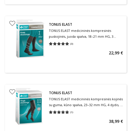
TONUS ELAST
TONUS ELAST medicininės kompresinės
puskojinės, juoda spalva, 18–21 mm HG, 3
dydis, 1 ūgis, 1 klasė, 1 pora
(
3
)
Vidutinis įvertinimas 5.00
Įvertinimų skaičius 3
22,99 €
TONUS ELAST
TONUS ELAST medicininės kompresinės kojinės
su guma, kūno spalva, 23–32 mm HG, 4 dydis, 2
ūgis, 2 klasė, 1 pora
(
1
)
Vidutinis įvertinimas 5.00
Įvertinimų skaičius 1
38,99 €