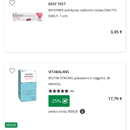
EASY TEST
BIOSYNEX ankstyvas nėštumo testas EXACTO
EARLY, 1 vnt.
3,45 €
VITABALANS
BIOTIN STRONG plaukams ir nagams, 60
tablečių
(
46
)
Vidutinis įvertinimas 4.85
Įvertinimų skaičius 46
patarimas
17,79 €
-25%
Lojalumo klubo narių nuolaida
:
patarimas
Įvedus kodą VESK25
VESK25
patarimas