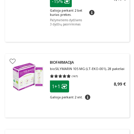
-15%
Lojalumo klubo narių nuolaida
:
Galioja perkant 2 bet
patarimas
kurias prekes.
Pažymėtiems dydžiams
3 dydžių pasirinkimas
BIOFARMACIJA
bioSILYMARIN 105 MG (LT-EKO-001), 28 pakeliai
(
167
)
Vidutinis įvertinimas 4.85
Įvertinimų skaičius 167
patarimas
8,99 €
1+1
Lojalumo klubo narių nuolaida
:
patarimas
Galioja perkant 2 vnt.