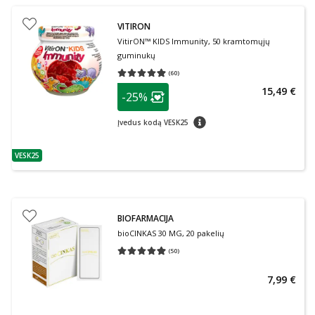
VITIRON
VitirON™ KIDS Immunity, 50 kramtomųjų
guminukų
(
60
)
Vidutinis įvertinimas 4.98
Įvertinimų skaičius 60
patarimas
15,49 €
-25%
Lojalumo klubo narių nuolaida
:
patarimas
Įvedus kodą VESK25
VESK25
patarimas
BIOFARMACIJA
bioCINKAS 30 MG, 20 pakelių
(
50
)
Vidutinis įvertinimas 4.92
Įvertinimų skaičius 50
7,99 €