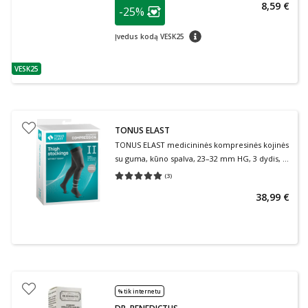
patarimas
8,59 €
-25%
Lojalumo klubo narių nuolaida
:
patarimas
Įvedus kodą VESK25
VESK25
patarimas
TONUS ELAST
TONUS ELAST medicininės kompresinės kojinės
su guma, kūno spalva, 23–32 mm HG, 3 dydis, 1
ūgio, 2 klasė, 1 pora
(
3
)
Vidutinis įvertinimas 5.00
Įvertinimų skaičius 3
38,99 €
% tik internetu