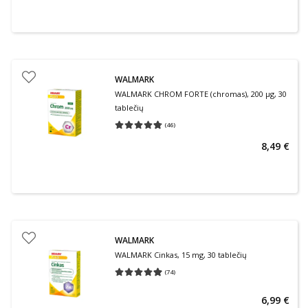
WALMARK
WALMARK CHROM FORTE (chromas), 200 µg, 30
tablečių
(
46
)
Vidutinis įvertinimas 4.74
Įvertinimų skaičius 46
8,49 €
WALMARK
WALMARK Cinkas, 15 mg, 30 tablečių
(
74
)
Vidutinis įvertinimas 4.95
Įvertinimų skaičius 74
6,99 €