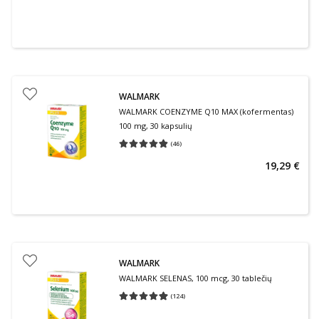
WALMARK
WALMARK COENZYME Q10 MAX (kofermentas)
100 mg, 30 kapsulių
(
46
)
Vidutinis įvertinimas 4.83
Įvertinimų skaičius 46
19,29 €
WALMARK
WALMARK SELENAS, 100 mcg, 30 tablečių
(
124
)
Vidutinis įvertinimas 4.94
Įvertinimų skaičius 124