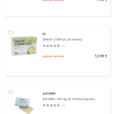
EV
SENIOR COMPLEX, 30 tablečių
(
53
)
Vidutinis įvertinimas 4.94
Įvertinimų skaičius 53
12,99 €
Laikinai neturime
ALKYMER
ALKYMER, 250 mg, 60 minkštų kapsulių
(
23
)
Vidutinis įvertinimas 5.00
Įvertinimų skaičius 23