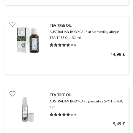
TEA TREE OIL
AUSTRALIAN BODYCARE arbatmedžių aliejus
TEA TREE OIL, 30 ml
(
85
)
Vidutinis įvertinimas 5.00
Įvertinimų skaičius 85
14,99 €
TEA TREE OIL
AUSTRALIAN BODYCARE pieštukas SPOT STICK,
9 ml
(
97
)
Vidutinis įvertinimas 4.93
Įvertinimų skaičius 97
9,49 €