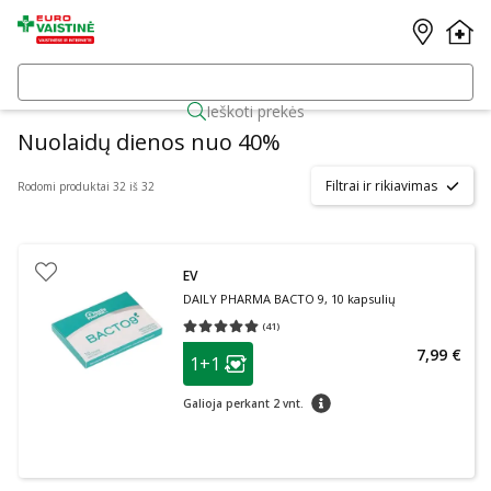
Ieškoti prekės
Nuolaidų dienos nuo 40%
Filtrai ir rikiavimas
Rodomi produktai 32 iš 32
EV
DAILY PHARMA BACTO 9, 10 kapsulių
(
41
)
Vidutinis įvertinimas 5.00
Įvertinimų skaičius 41
patarimas
7,99 €
1+1
Lojalumo klubo narių nuolaida
:
patarimas
Galioja perkant 2 vnt.