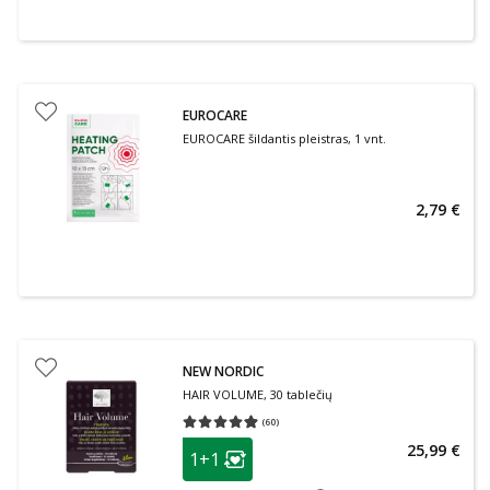
EUROCARE
EUROCARE šildantis pleistras, 1 vnt.
2,79 €
NEW NORDIC
HAIR VOLUME, 30 tablečių
(
60
)
Vidutinis įvertinimas 4.90
Įvertinimų skaičius 60
patarimas
25,99 €
1+1
Lojalumo klubo narių nuolaida
: