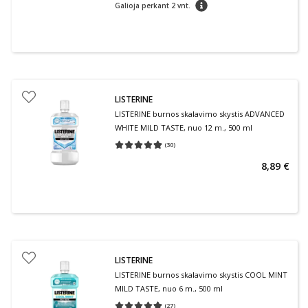
patarimas
Galioja perkant 2 vnt.
LISTERINE
LISTERINE burnos skalavimo skystis ADVANCED
WHITE MILD TASTE, nuo 12 m., 500 ml
(
30
)
Vidutinis įvertinimas 4.87
Įvertinimų skaičius 30
8,89 €
LISTERINE
LISTERINE burnos skalavimo skystis COOL MINT
MILD TASTE, nuo 6 m., 500 ml
(
27
)