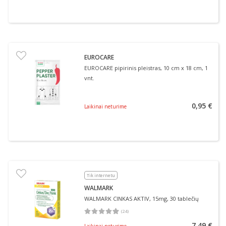
EUROCARE
EUROCARE pipirinis pleistras, 10 cm x 18 cm, 1
vnt.
0,95 €
Laikinai neturime
Tik internetu
WALMARK
WALMARK CINKAS AKTIV, 15mg, 30 tablečių
(
24
)
Vidutinis įvertinimas 4.96
Įvertinimų skaičius 24
7,49 €
Laikinai neturime