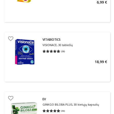
6,99 €
VITABIOTICS
VISIONACE, 30 tablečių
(
38
)
Vidutinis įvertinimas 4.89
Įvertinimų skaičius 38
18,99 €
EV
GINKGO BILOBA PLUS, 30 kietųjų kapsulių
(
36
)
Vidutinis įvertinimas 4.97
Įvertinimų skaičius 36