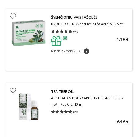
ŠVENČIONIŲ VAISTAŽOLĖS
BRONCHOHERBA pastilės su šalavijais, 12 vnt.
(
94
)
Vidutinis įvertinimas 4.94
Įvertinimų skaičius 94
4,19 €
patarimas
Rinkis 2 - mokėk už 1
patarimas
TEA TREE OIL
AUSTRALIAN BODYCARE arbatmedžių aliejus
TEA TREE OIL, 10 ml
(
27
)
Vidutinis įvertinimas 4.89
Įvertinimų skaičius 27
9,49 €