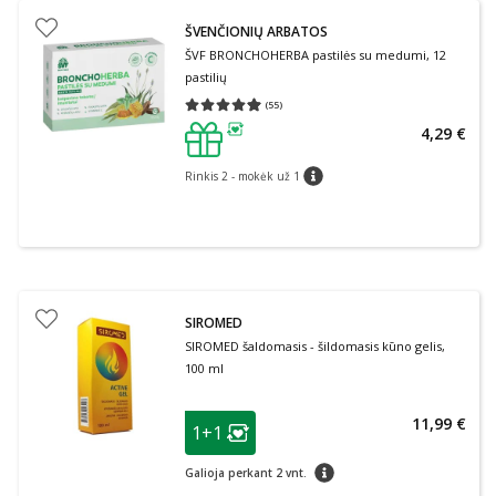
ŠVENČIONIŲ ARBATOS
ŠVF BRONCHOHERBA pastilės su medumi, 12
pastilių
(
55
)
Vidutinis įvertinimas 4.95
Įvertinimų skaičius 55
4,29 €
patarimas
Rinkis 2 - mokėk už 1
patarimas
SIROMED
SIROMED šaldomasis - šildomasis kūno gelis,
100 ml
patarimas
11,99 €
1+1
Lojalumo klubo narių nuolaida
:
patarimas
Galioja perkant 2 vnt.