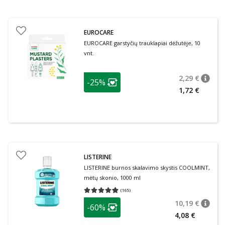
EUROCARE
EUROCARE garstyčių trauklapiai dėžutėje, 10
vnt.
patarimas
2,29 €
-25%
patari
Įprasta
Lojalumo klubo narių nuolaida
:
1,72 €
LISTERINE
LISTERINE burnos skalavimo skystis COOLMINT,
mėtų skonio, 1000 ml
(
165
)
Vidutinis įvertinimas 4.89
Įvertinimų skaičius 165
patarimas
10,19 €
-60%
patari
Įprasta
Lojalumo klubo narių nuolaida
:
4,08 €