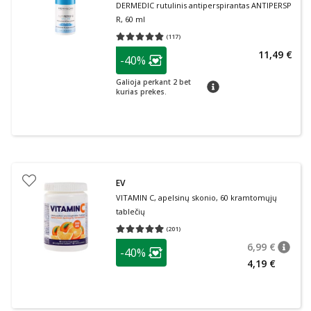
DERMEDIC rutulinis antiperspirantas ANTIPERSP
R, 60 ml
(
117
)
Vidutinis įvertinimas 4.79
Įvertinimų skaičius 117
patarimas
11,49 €
-40%
Lojalumo klubo narių nuolaida
:
Galioja perkant 2 bet
patarimas
kurias prekes.
EV
VITAMIN C, apelsinų skonio, 60 kramtomųjų
tablečių
(
201
)
Vidutinis įvertinimas 4.94
Įvertinimų skaičius 201
patarimas
6,99 €
-40%
patari
Įprasta
Lojalumo klubo narių nuolaida
:
4,19 €