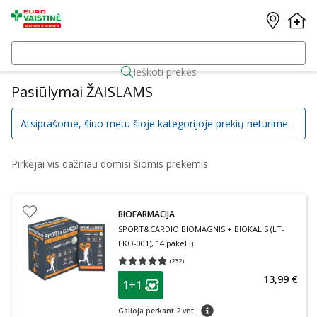
Ieškoti prekės
Pasiūlymai ŽAISLAMS
Atsiprašome, šiuo metu šioje kategorijoje prekių neturime.
Pirkėjai vis dažniau domisi šiomis prekėmis
BIOFARMACIJA
SPORT&CARDIO BIOMAGNIS + BIOKALIS (LT-
EKO-001), 14 pakelių
(
232
)
Vidutinis įvertinimas 4.93
Įvertinimų skaičius 232
patarimas
13,99 €
1+1
Lojalumo klubo narių nuolaida
:
patarimas
Galioja perkant 2 vnt.