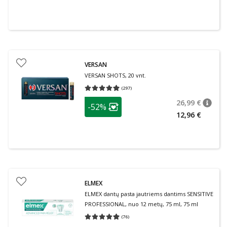
VERSAN
VERSAN SHOTS, 20 vnt.
(
297
)
Vidutinis įvertinimas 4.93
Įvertinimų skaičius 297
patarimas
26,99 €
-52%
patari
Įprasta
Lojalumo klubo narių nuolaida
:
12,96 €
ELMEX
ELMEX dantų pasta jautriems dantims SENSITIVE
PROFESSIONAL, nuo 12 metų, 75 ml, 75 ml
(
76
)
Vidutinis įvertinimas 4.95
Įvertinimų skaičius 76