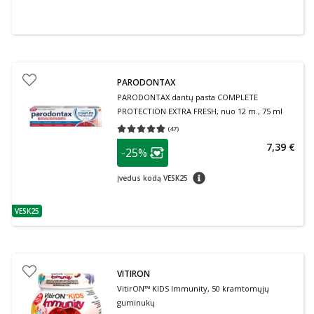
PARODONTAX
PARODONTAX dantų pasta COMPLETE
PROTECTION EXTRA FRESH, nuo 12 m., 75 ml
(
47
)
Vidutinis įvertinimas 4.79
Įvertinimų skaičius 47
patarimas
7,39 €
-25%
Lojalumo klubo narių nuolaida
:
patarimas
Įvedus kodą VESK25
VESK25
patarimas
VITIRON
VitirON™ KIDS Immunity, 50 kramtomųjų
guminukų