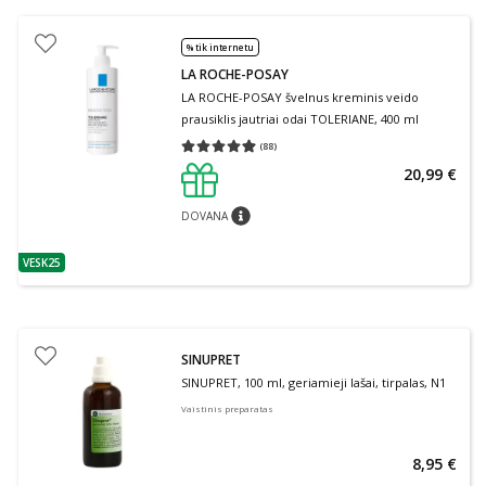
% tik internetu
LA ROCHE-POSAY
LA ROCHE-POSAY švelnus kreminis veido
prausiklis jautriai odai TOLERIANE, 400 ml
(
88
)
Vidutinis įvertinimas 4.91
Įvertinimų skaičius 88
20,99 €
DOVANA
patarimas
VESK25
patarimas
SINUPRET
SINUPRET, 100 ml, geriamieji lašai, tirpalas, N1
Vaistinis preparatas
8,95 €