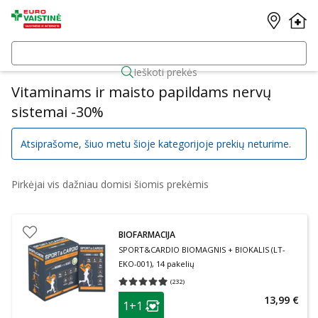
Ieškoti prekės
Vitaminams ir maisto papildams nervų
sistemai -30%
Atsiprašome, šiuo metu šioje kategorijoje prekių neturime.
Pirkėjai vis dažniau domisi šiomis prekėmis
BIOFARMACIJA
SPORT&CARDIO BIOMAGNIS + BIOKALIS (LT-
EKO-001), 14 pakelių
(
232
)
Vidutinis įvertinimas 4.93
Įvertinimų skaičius 232
patarimas
13,99 €
1+1
Lojalumo klubo narių nuolaida
: