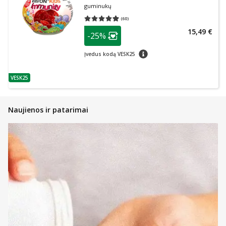
guminukų
(
60
)
Vidutinis įvertinimas 4.98
Įvertinimų skaičius 60
patarimas
15,49 €
-25%
Lojalumo klubo narių nuolaida
:
patarimas
Įvedus kodą VESK25
VESK25
patarimas
Naujienos ir patarimai