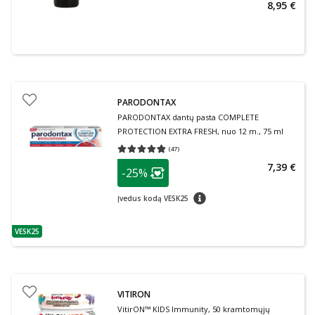
8,95 €
PARODONTAX
PARODONTAX dantų pasta COMPLETE
PROTECTION EXTRA FRESH, nuo 12 m., 75 ml
(
47
)
Vidutinis įvertinimas 4.79
Įvertinimų skaičius 47
patarimas
7,39 €
-25%
Lojalumo klubo narių nuolaida
:
patarimas
Įvedus kodą VESK25
VESK25
patarimas
VITIRON
VitirON™ KIDS Immunity, 50 kramtomųjų