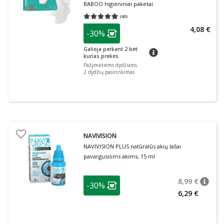
BABOO higieniniai paketai
(
40
)
Vidutinis įvertinimas 4.95
Įvertinimų skaičius 40
patarimas
4,08 €
-30%
Lojalumo klubo narių nuolaida
:
Galioja perkant 2 bet
patarimas
kurias prekes.
Pažymėtiems dydžiams
2 dydžių pasirinkimas
NAVIVISION
NAVIVISION PLUS natūralūs akių lašai
pavargusioms akims, 15 ml
patarimas
8,99 €
-30%
patari
Įprasta
Lojalumo klubo narių nuolaida
:
6,29 €