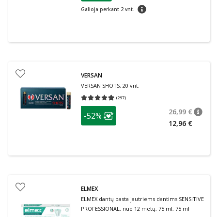
patarimas
Galioja perkant 2 vnt.
VERSAN
VERSAN SHOTS, 20 vnt.
(
297
)
Vidutinis įvertinimas 4.93
Įvertinimų skaičius 297
patarimas
26,99 €
-52%
patari
Įprasta
Lojalumo klubo narių nuolaida
:
12,96 €
ELMEX
ELMEX dantų pasta jautriems dantims SENSITIVE
PROFESSIONAL, nuo 12 metų, 75 ml, 75 ml