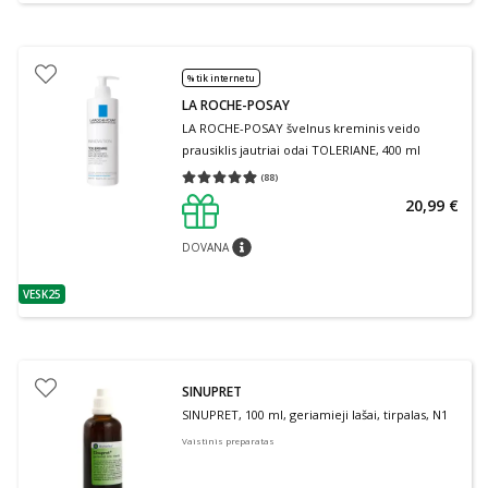
% tik internetu
LA ROCHE-POSAY
LA ROCHE-POSAY švelnus kreminis veido
prausiklis jautriai odai TOLERIANE, 400 ml
(
88
)
Vidutinis įvertinimas 4.91
Įvertinimų skaičius 88
20,99 €
DOVANA
patarimas
VESK25
patarimas
SINUPRET
SINUPRET, 100 ml, geriamieji lašai, tirpalas, N1
Vaistinis preparatas