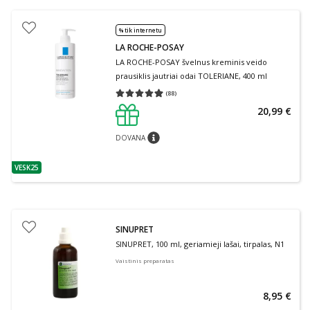
% tik internetu
LA ROCHE-POSAY
LA ROCHE-POSAY švelnus kreminis veido
prausiklis jautriai odai TOLERIANE, 400 ml
(
88
)
Vidutinis įvertinimas 4.91
Įvertinimų skaičius 88
20,99 €
DOVANA
patarimas
VESK25
patarimas
SINUPRET
SINUPRET, 100 ml, geriamieji lašai, tirpalas, N1
Vaistinis preparatas
8,95 €