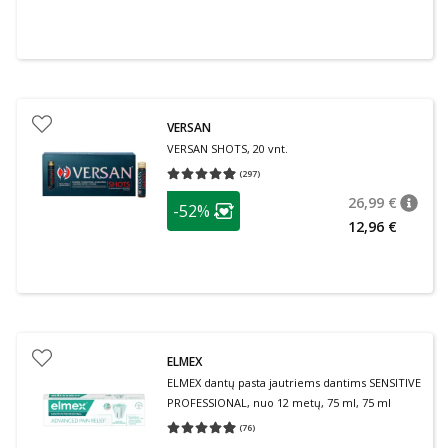
VERSAN
VERSAN SHOTS, 20 vnt.
(
297
)
Vidutinis įvertinimas 4.93
Įvertinimų skaičius 297
patarimas
26,99 €
-52%
patari
Įprasta
Lojalumo klubo narių nuolaida
:
12,96 €
ELMEX
ELMEX dantų pasta jautriems dantims SENSITIVE
PROFESSIONAL, nuo 12 metų, 75 ml, 75 ml
(
76
)
Vidutinis įvertinimas 4.95
Įvertinimų skaičius 76