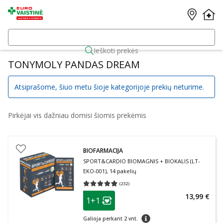
Ieškoti prekės
TONYMOLY PANDAS DREAM
Atsiprašome, šiuo metu šioje kategorijoje prekių neturime.
Pirkėjai vis dažniau domisi šiomis prekėmis
BIOFARMACIJA
SPORT&CARDIO BIOMAGNIS + BIOKALIS (LT-
EKO-001), 14 pakelių
(
232
)
Vidutinis įvertinimas 4.93
Įvertinimų skaičius 232
patarimas
13,99 €
1+1
Lojalumo klubo narių nuolaida
:
patarimas
Galioja perkant 2 vnt.