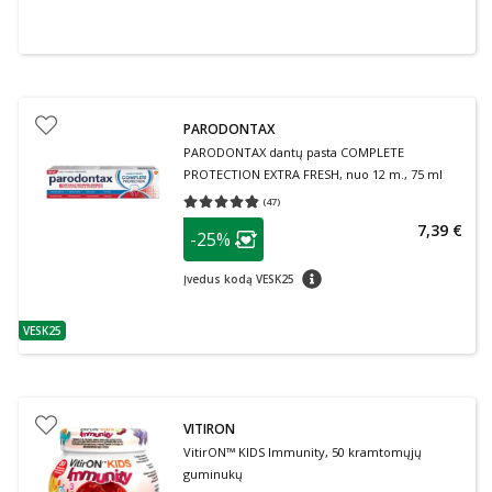
PARODONTAX
PARODONTAX dantų pasta COMPLETE
PROTECTION EXTRA FRESH, nuo 12 m., 75 ml
(
47
)
Vidutinis įvertinimas 4.79
Įvertinimų skaičius 47
patarimas
7,39 €
-25%
Lojalumo klubo narių nuolaida
:
patarimas
Įvedus kodą VESK25
VESK25
patarimas
VITIRON
VitirON™ KIDS Immunity, 50 kramtomųjų
guminukų