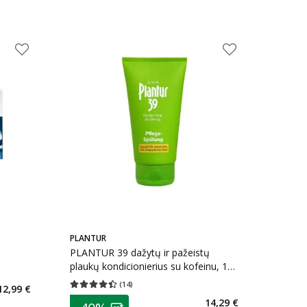
PLANTUR
PLANTUR 39 dažytų ir pažeistų
plaukų kondicionierius su kofeinu, 150
kaičius 115
ml
(
14
)
12,99 €
Vidutinis įvertinimas 4.43
Įvertinimų skaičius 14
arių nuolaida
:
patarimas
14,29 €