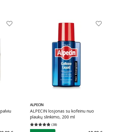
ALPECIN
alviu
ALPECIN losjonas su kofeinu nuo
plaukų slinkimo, 200 ml
(
38
)
kaičius 5
Vidutinis įvertinimas 4.82
Įvertinimų skaičius 38
patarimas