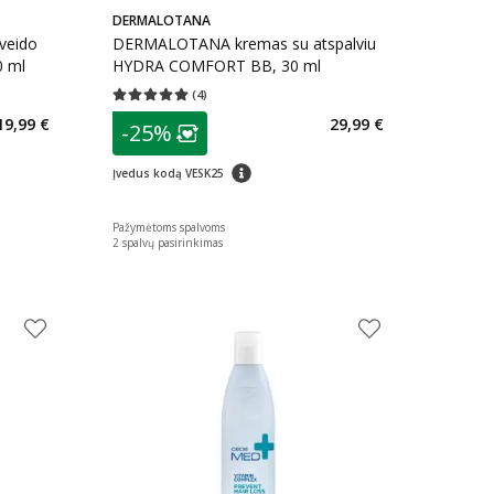
DERMALOTANA
veido
DERMALOTANA kremas su atspalviu
 ml
HYDRA COMFORT BB, 30 ml
(
4
)
kaičius 1
Vidutinis įvertinimas 5.00
Įvertinimų skaičius 4
patarimas
19,99 €
29,99 €
-25%
arių nuolaida
:
Lojalumo klubo narių nuolaida
:
patarimas
Įvedus kodą VESK25
Pažymėtoms spalvoms
2
spalvų pasirinkimas