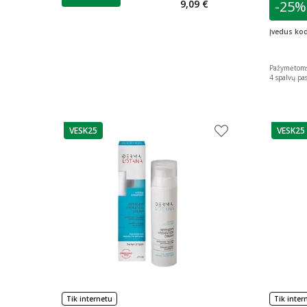
9,09 €
-25%
L
Įvedus ko
Pažymėtoms
4
spalvų pa
VESK25
VESK25
patarimas
patarim
Tik internetu
Tik inter