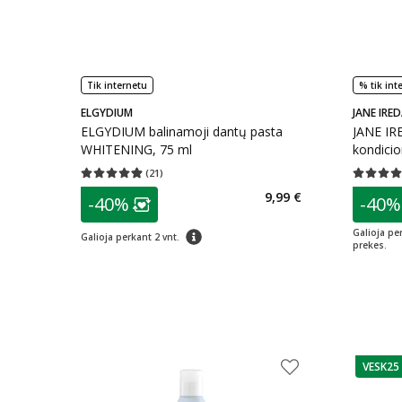
Tik internetu
% tik int
ELGYDIUM
JANE IRED
ELGYDIUM balinamoji dantų pasta
JANE IRE
WHITENING, 75 ml
kondici
EXTEND
(
21
)
Vidutinis įvertinimas 4.86
Įvertinimų skaičius 21
Vidutinis 
g
patarimas
patarim
9,99 €
-40%
-40%
Lojalumo klubo narių nuolaida
:
L
patarimas
Galioja pe
Galioja perkant 2 vnt.
prekes.
VESK25
patarim