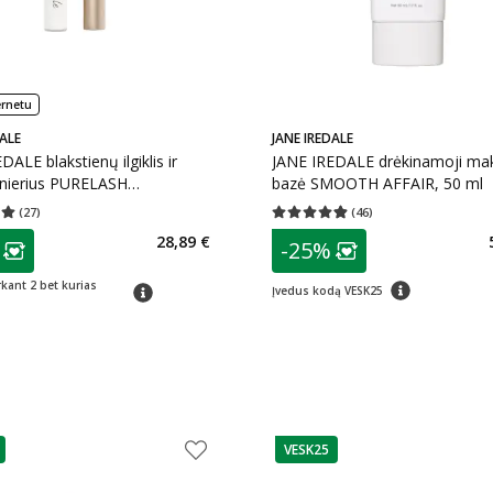
ernetu
ALE
JANE IREDALE
DALE blakstienų ilgiklis ir
JANE IREDALE drėkinamoji ma
onierius PURELASH
bazė SMOOTH AFFAIR, 50 ml
ERAND & CONDITIONER, 9
(
27
)
(
46
)
įvertinimas 5.00
Įvertinimų skaičius 27
Vidutinis įvertinimas 4.83
Įvertinimų s
as
patarimas
28,89 €
-25%
ojalumo klubo narių nuolaida
:
Lojalumo klubo n
patarimas
rkant 2 bet kurias
patarimas
Įvedus kodą VESK25
VESK25
as
patarimas