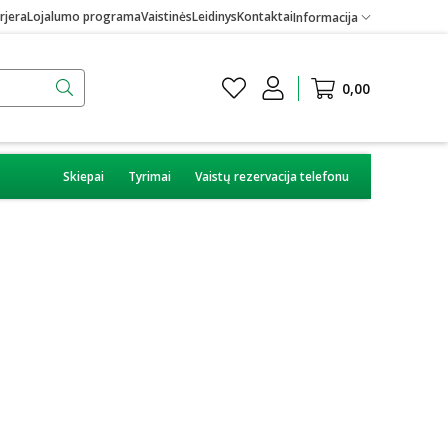
rjera
Lojalumo programa
Vaistinės
Leidinys
Kontaktai
Informacija
0,00
Skiepai
Tyrimai
Vaistų rezervacija telefonu