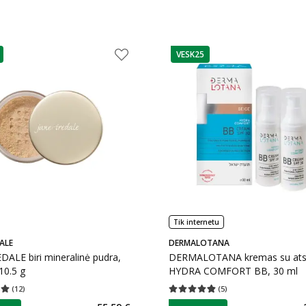
VESK25
as
patarimas
Tik internetu
ALE
DERMALOTANA
DALE biri mineralinė pudra,
DERMALOTANA kremas su atsp
10.5 g
HYDRA COMFORT BB, 30 ml
(
12
)
(
5
)
įvertinimas 5.00
Įvertinimų skaičius 12
Vidutinis įvertinimas 4.80
Įvertinimų s
 €
as
patarimas