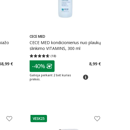
CECE MED
kiažo
CECE MED kondicionierius nuo plaukų
slinkimo VITAMINS, 300 ml
(
18
)
kaičius 46
Vidutinis įvertinimas 4.61
Įvertinimų skaičius 18
patarimas
58,99 €
8,99 €
-40%
arių nuolaida
:
Lojalumo klubo narių nuolaida
:
Galioja perkant 2 bet kurias
patarimas
prekes.
VESK25
patarimas