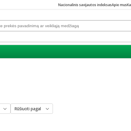
Nacionalinis savijautos indeksas
Apie mus
Ka
Rūšiuoti pagal