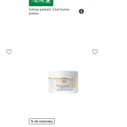
-40%
Lojalumo klubo narių nuolaida
:
Galioja perkant 2 bet kurias
patarimas
prekes.
% tik internetu