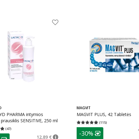
D
MAGVIT
PHARMA intymios
MAGVIT PLUS, 42 Tabletės
higienos prausiklis SENSITIVE, 250 ml
(
115
)
Vidutinis įvertinimas 4.95
Įvertinimų s
(
47
)
patarimas
įvertinimas 4.85
Įvertinimų skaičius 47
-30%
Lojalumo klubo n
as
12,89 €