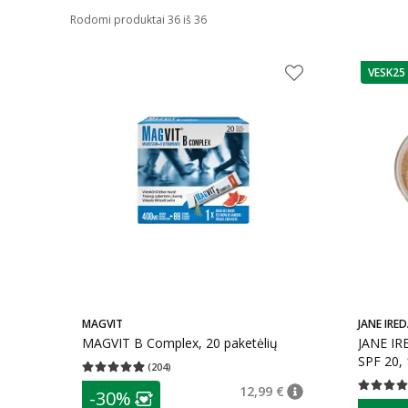
Rodomi produktai 36 iš 36
VESK25
patarim
MAGVIT
JANE IRED
MAGVIT B Complex, 20 paketėlių
JANE IRE
SPF 20, 
(
204
)
Vidutinis įvertinimas 4.97
Įvertinimų skaičius 204
patarimas
12,99 €
Vidutinis 
-30%
patarimas
Įprasta kaina
:
12,99
Lojalumo klubo narių nuolaida
:
patarim