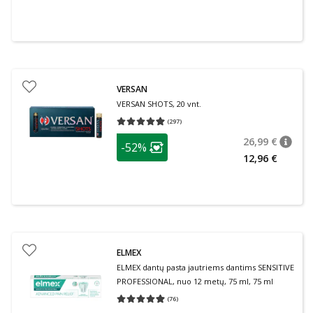
VERSAN
VERSAN SHOTS, 20 vnt.
(
297
)
Vidutinis įvertinimas 4.93
Įvertinimų skaičius 297
patarimas
26,99 €
-52%
patari
Įprasta
Lojalumo klubo narių nuolaida
:
12,96 €
ELMEX
ELMEX dantų pasta jautriems dantims SENSITIVE
PROFESSIONAL, nuo 12 metų, 75 ml, 75 ml
(
76
)
Vidutinis įvertinimas 4.95
Įvertinimų skaičius 76