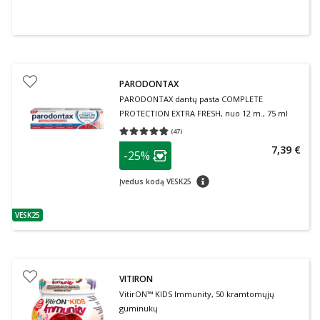
PARODONTAX
PARODONTAX dantų pasta COMPLETE
PROTECTION EXTRA FRESH, nuo 12 m., 75 ml
(
47
)
Vidutinis įvertinimas 4.79
Įvertinimų skaičius 47
patarimas
7,39 €
-25%
Lojalumo klubo narių nuolaida
:
patarimas
Įvedus kodą VESK25
VESK25
patarimas
VITIRON
VitirON™ KIDS Immunity, 50 kramtomųjų
guminukų