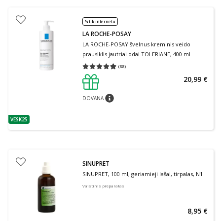
% tik internetu
LA ROCHE-POSAY
LA ROCHE-POSAY švelnus kreminis veido
prausiklis jautriai odai TOLERIANE, 400 ml
(
88
)
Vidutinis įvertinimas 4.91
Įvertinimų skaičius 88
20,99 €
DOVANA
patarimas
VESK25
patarimas
SINUPRET
SINUPRET, 100 ml, geriamieji lašai, tirpalas, N1
Vaistinis preparatas
8,95 €