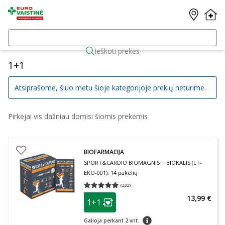
Ieškoti prekės
1+1
Atsiprašome, šiuo metu šioje kategorijoje prekių neturime.
Pirkėjai vis dažniau domisi šiomis prekėmis
BIOFARMACIJA
SPORT&CARDIO BIOMAGNIS + BIOKALIS (LT-
EKO-001), 14 pakelių
(
232
)
Vidutinis įvertinimas 4.93
Įvertinimų skaičius 232
patarimas
13,99 €
1+1
Lojalumo klubo narių nuolaida
:
patarimas
Galioja perkant 2 vnt.