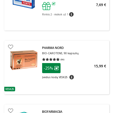
7,69 €
patarimas
Rinkis 2 - mokėk už 1
patarimas
PHARMA NORD
BIO-CAROTENE, 90 kapsulių
(
86
)
Vidutinis įvertinimas 4.97
Įvertinimų skaičius 86
patarimas
15,99 €
-25%
Lojalumo klubo narių nuolaida
:
patarimas
Įvedus kodą VESK25
VESK25
patarimas
BIOFARMACIJA