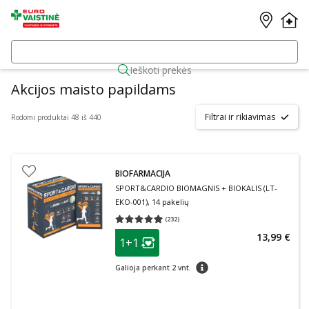
Ieškoti prekės
Akcijos maisto papildams
Filtrai ir rikiavimas
Rodomi produktai 48 iš 440
BIOFARMACIJA
SPORT&CARDIO BIOMAGNIS + BIOKALIS (LT-
EKO-001), 14 pakelių
(
232
)
Vidutinis įvertinimas 4.93
Įvertinimų skaičius 232
patarimas
13,99 €
1+1
Lojalumo klubo narių nuolaida
:
patarimas
Galioja perkant 2 vnt.