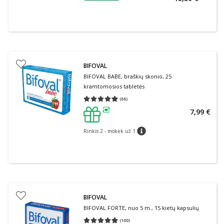
BIFOVAL
BIFOVAL BABE, braškių skonio, 25
kramtomosios tabletės
(
66
)
Vidutinis įvertinimas 4.89
Įvertinimų skaičius 66
7,99 €
patarimas
Rinkis 2 - mokėk už 1
patarimas
BIFOVAL
BIFOVAL FORTE, nuo 5 m., 15 kietų kapsulių
(
100
)
Vidutinis įvertinimas 4.94
Įvertinimų skaičius 100