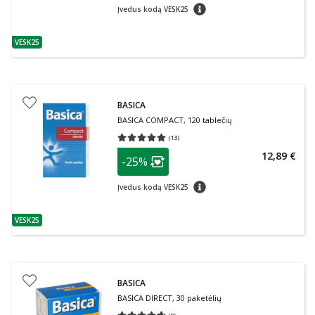
patarimas
Įvedus kodą VESK25
VESK25
patarimas
BASICA
BASICA COMPACT, 120 tablečių
(
13
)
Vidutinis įvertinimas 5.00
Įvertinimų skaičius 13
patarimas
12,89 €
-25%
Lojalumo klubo narių nuolaida
:
patarimas
Įvedus kodą VESK25
VESK25
patarimas
BASICA
BASICA DIRECT, 30 paketėlių