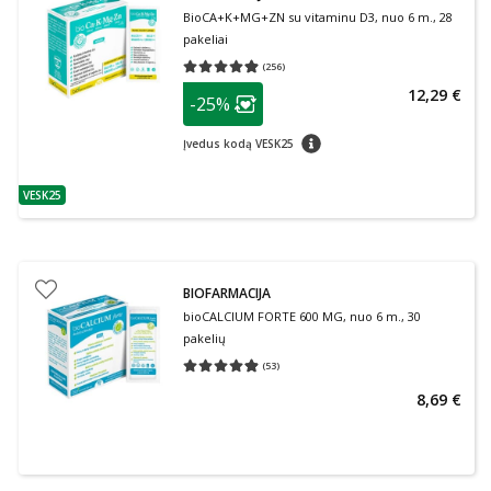
BioCA+K+MG+ZN su vitaminu D3, nuo 6 m., 28
pakeliai
(
256
)
Vidutinis įvertinimas 4.90
Įvertinimų skaičius 256
patarimas
12,29 €
-25%
Lojalumo klubo narių nuolaida
:
patarimas
Įvedus kodą VESK25
VESK25
patarimas
BIOFARMACIJA
bioCALCIUM FORTE 600 MG, nuo 6 m., 30
pakelių
(
53
)
Vidutinis įvertinimas 4.87
Įvertinimų skaičius 53
8,69 €