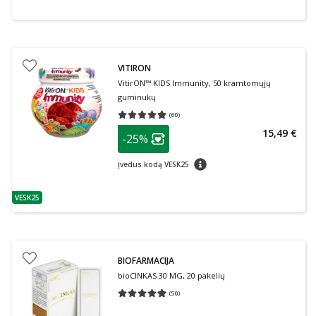
VITIRON
VitirON™ KIDS Immunity, 50 kramtomųjų
guminukų
(
60
)
Vidutinis įvertinimas 4.98
Įvertinimų skaičius 60
patarimas
15,49 €
-25%
Lojalumo klubo narių nuolaida
:
patarimas
Įvedus kodą VESK25
VESK25
patarimas
BIOFARMACIJA
bioCINKAS 30 MG, 20 pakelių
(
50
)
Vidutinis įvertinimas 4.92
Įvertinimų skaičius 50