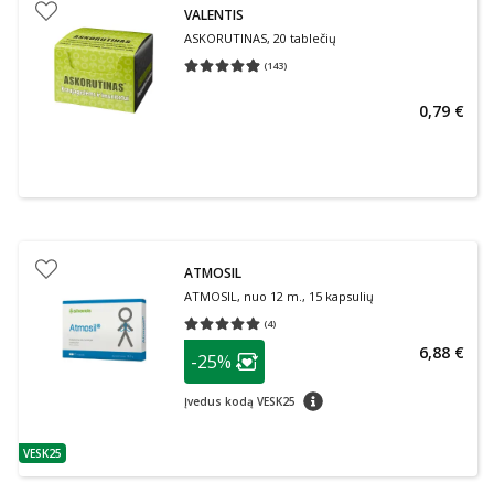
VALENTIS
ASKORUTINAS, 20 tablečių
(
143
)
Vidutinis įvertinimas 4.88
Įvertinimų skaičius 143
0,79 €
ATMOSIL
ATMOSIL, nuo 12 m., 15 kapsulių
(
4
)
Vidutinis įvertinimas 5.00
Įvertinimų skaičius 4
patarimas
6,88 €
-25%
Lojalumo klubo narių nuolaida
:
patarimas
Įvedus kodą VESK25
VESK25
patarimas