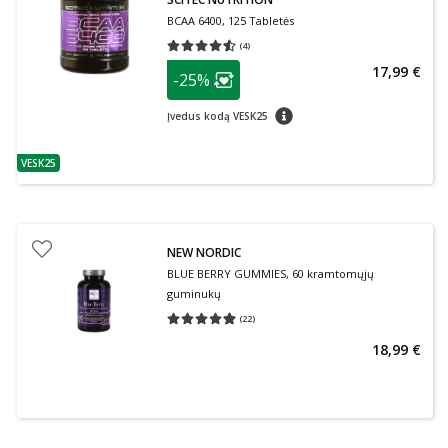
BCAA 6400, 125 Tabletės
(
4
)
Vidutinis įvertinimas 4.50
Įvertinimų skaičius 4
patarimas
17,99 €
-25%
Lojalumo klubo narių nuolaida
:
patarimas
Įvedus kodą VESK25
VESK25
patarimas
NEW NORDIC
BLUE BERRY GUMMIES, 60 kramtomųjų
guminukų
(
22
)
Vidutinis įvertinimas 4.91
Įvertinimų skaičius 22
18,99 €