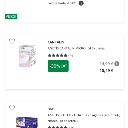
patarimas
Įvedus kodą VESK25
VESK25
patarimas
CANTALIN
AGETIS CANTALIN MICRO, 64 Tabletės
(
24
)
Vidutinis įvertinimas 4.92
Įvertinimų skaičius 24
patarimas
14,99 €
-30%
patari
Įprasta
Lojalumo klubo narių nuolaida
:
10,49 €
DIAS
AGETIS DIAS FORTE tirpus kolagenas, greipfrutų
skonio, 30 paketėlių
(
190
)