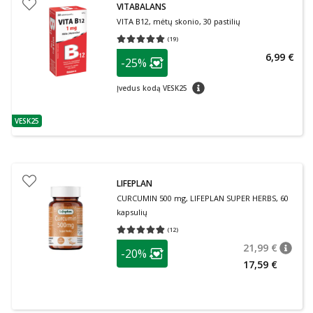
VITABALANS
VITA B12, mėtų skonio, 30 pastilių
(
19
)
Vidutinis įvertinimas 5.00
Įvertinimų skaičius 19
patarimas
6,99 €
-25%
Lojalumo klubo narių nuolaida
:
patarimas
Įvedus kodą VESK25
VESK25
patarimas
LIFEPLAN
CURCUMIN 500 mg, LIFEPLAN SUPER HERBS, 60
kapsulių
(
12
)
Vidutinis įvertinimas 4.83
Įvertinimų skaičius 12
patarimas
21,99 €
-20%
patari
Įprasta
Lojalumo klubo narių nuolaida
:
17,59 €