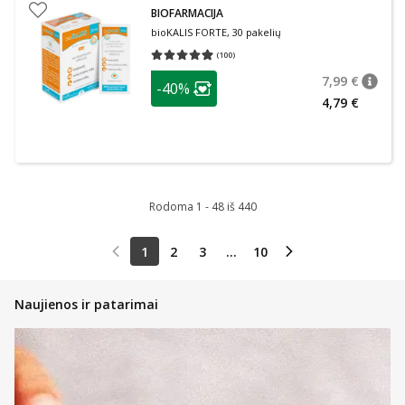
BIOFARMACIJA
bioKALIS FORTE, 30 pakelių
(
100
)
Vidutinis įvertinimas 4.96
Įvertinimų skaičius 100
patarimas
7,99 €
-40%
patari
Įprasta
Lojalumo klubo narių nuolaida
:
4,79 €
Rodoma 1 - 48 iš 440
1
2
3
...
10
Naujienos ir patarimai