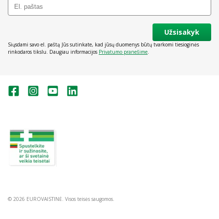
Užsisakyk
Siųsdami savo el. paštą Jūs sutinkate, kad jūsų duomenys būtų tvarkomi tiesioginės
rinkodaros tikslu. Daugiau informacijos
Privatumo pranešime
.
Valstybinė vaistų kontrolės tarnyba
prie Lietuvos Respublikos sveikatos
apsaugos ministerijos:
Studentų g. 45A, Vilnius
+370 5 263 9264
vvkt@vvkt.lt
https://www.vvkt.lt
© 2026 EUROVAISTINĖ. Visos teisės saugomos.