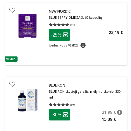
NEW NORDIC
BLUE BERRY OMEGA 3, 60 kapsulių
(
11
)
Vidutinis įvertinimas 4.82
Įvertinimų skaičius 11
patarimas
23,19 €
-25%
Lojalumo klubo narių nuolaida
:
patarimas
Įvedus kodą VESK25
VESK25
patarimas
BLUEIRON
BLUEIRON skystoji geležis, mėlynių skonio, 330
ml
(
60
)
Vidutinis įvertinimas 4.92
Įvertinimų skaičius 60
patarimas
21,99 €
-30%
patari
Įprasta
Lojalumo klubo narių nuolaida
:
15,39 €