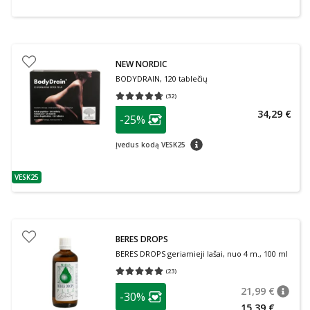
NEW NORDIC
BODYDRAIN, 120 tablečių
(
32
)
Vidutinis įvertinimas 4.69
Įvertinimų skaičius 32
patarimas
34,29 €
-25%
Lojalumo klubo narių nuolaida
:
patarimas
Įvedus kodą VESK25
VESK25
patarimas
BERES DROPS
BERES DROPS geriamieji lašai, nuo 4 m., 100 ml
(
23
)
Vidutinis įvertinimas 5.00
Įvertinimų skaičius 23
patarimas
21,99 €
-30%
patari
Įprasta
Lojalumo klubo narių nuolaida
:
15,39 €