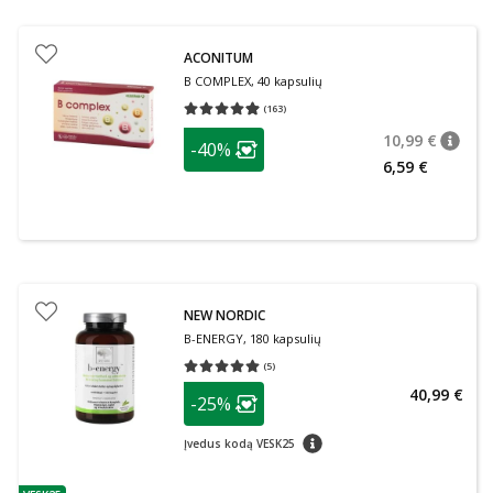
ACONITUM
B COMPLEX, 40 kapsulių
(
163
)
Vidutinis įvertinimas 4.91
Įvertinimų skaičius 163
patarimas
10,99 €
-40%
patari
Įprasta
Lojalumo klubo narių nuolaida
:
6,59 €
NEW NORDIC
B-ENERGY, 180 kapsulių
(
5
)
Vidutinis įvertinimas 5.00
Įvertinimų skaičius 5
patarimas
40,99 €
-25%
Lojalumo klubo narių nuolaida
:
patarimas
Įvedus kodą VESK25