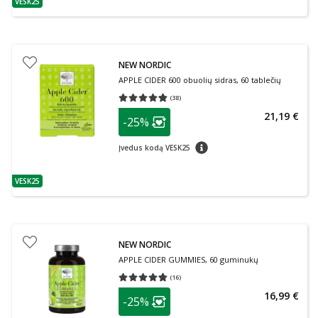
VESK25
patarimas
NEW NORDIC
APPLE CIDER 600 obuolių sidras, 60 tablečių
(
38
)
Vidutinis įvertinimas 4.79
Įvertinimų skaičius 38
patarimas
21,19 €
-25%
Lojalumo klubo narių nuolaida
:
patarimas
Įvedus kodą VESK25
VESK25
patarimas
NEW NORDIC
APPLE CIDER GUMMIES, 60 guminukų
(
16
)
Vidutinis įvertinimas 4.75
Įvertinimų skaičius 16
patarimas
16,99 €
-25%
Lojalumo klubo narių nuolaida
: