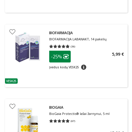
BIOFARMACIJA
BIOFARMACIJA LABANAKT, 14 pakelių
(
36
)
Vidutinis įvertinimas 4.81
Įvertinimų skaičius 36
patarimas
5,99 €
-25%
Lojalumo klubo narių nuolaida
:
patarimas
Įvedus kodą VESK25
VESK25
patarimas
BIOGAIA
BioGaia Protectis® lašai žarnynui, 5 ml
(
67
)
Vidutinis įvertinimas 4.99
Įvertinimų skaičius 67