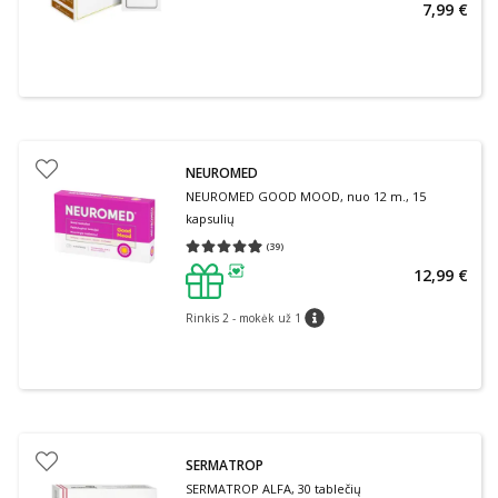
7,99 €
NEUROMED
NEUROMED GOOD MOOD, nuo 12 m., 15
kapsulių
(
39
)
Vidutinis įvertinimas 4.95
Įvertinimų skaičius 39
12,99 €
patarimas
Rinkis 2 - mokėk už 1
patarimas
SERMATROP
SERMATROP ALFA, 30 tablečių