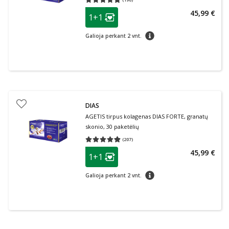
Vidutinis įvertinimas 4.94
Įvertinimų skaičius 190
patarimas
45,99 €
1+1
Lojalumo klubo narių nuolaida
:
patarimas
Galioja perkant 2 vnt.
DIAS
AGETIS tirpus kolagenas DIAS FORTE, granatų
skonio, 30 paketėlių
(
207
)
Vidutinis įvertinimas 4.87
Įvertinimų skaičius 207
patarimas
45,99 €
1+1
Lojalumo klubo narių nuolaida
:
patarimas
Galioja perkant 2 vnt.