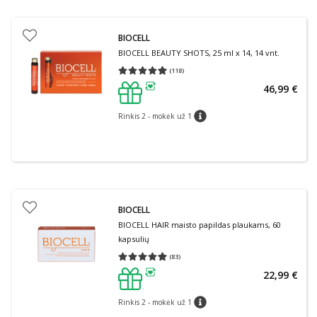
BIOCELL
BIOCELL BEAUTY SHOTS, 25 ml x 14, 14 vnt.
(
118
)
Vidutinis įvertinimas 4.98
Įvertinimų skaičius 118
46,99 €
patarimas
Rinkis 2 - mokėk už 1
patarimas
BIOCELL
BIOCELL HAIR maisto papildas plaukams, 60
kapsulių
(
83
)
Vidutinis įvertinimas 4.88
Įvertinimų skaičius 83
22,99 €
patarimas
Rinkis 2 - mokėk už 1
patarimas