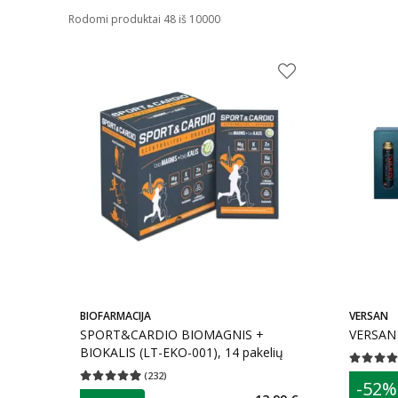
Rodomi produktai 48 iš 10000
BIOFARMACIJA
VERSAN
SPORT&CARDIO BIOMAGNIS +
VERSAN 
BIOKALIS (LT-EKO-001), 14 pakelių
Vidutinis 
(
232
)
patarim
Vidutinis įvertinimas 4.93
Įvertinimų skaičius 232
-52%
L
patarimas