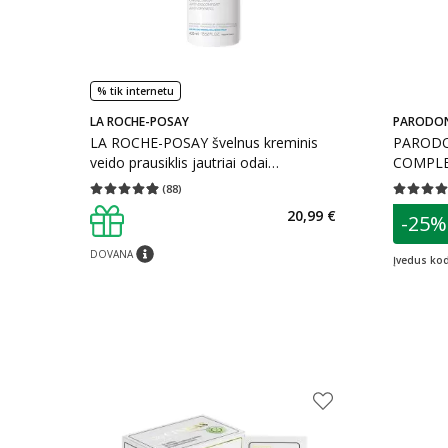
% tik internetu
LA ROCHE-POSAY
PARODO
LA ROCHE-POSAY švelnus kreminis
PARODO
veido prausiklis jautriai odai
COMPLE
TOLERIANE, 400 ml
FRESH, 
(
88
)
Vidutinis įvertinimas 4.91
Įvertinimų skaičius 88
Vidutinis 
patarim
20,99 €
-25%
L
DOVANA
patarimas
Įvedus ko