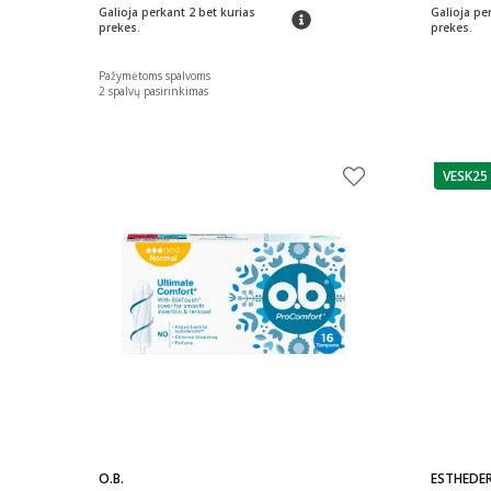
Galioja perkant 2 bet kurias
Galioja pe
patarimas
prekes.
prekes.
Pažymėtoms spalvoms
2
spalvų pasirinkimas
VESK25
patarim
O.B.
ESTHEDE