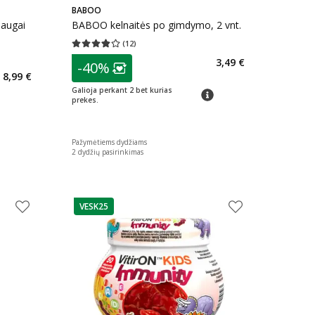
BABOO
saugai
BABOO kelnaitės po gimdymo, 2 vnt.
(
12
)
Vidutinis įvertinimas 3.83
Įvertinimų skaičius 12
75 ml
patarimas
3,49 €
kaičius 27
-40%
Lojalumo klubo narių nuolaida
:
8,99 €
arių nuolaida
:
Galioja perkant 2 bet kurias
patarimas
prekes.
Pažymėtiems dydžiams
2 dydžių pasirinkimas
VESK25
patarimas