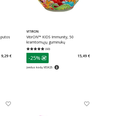
VITIRON
-putos
VitirON™ KIDS Immunity, 50
kramtomųjų guminukų
(
60
)
kaičius 43
Vidutinis įvertinimas 4.98
Įvertinimų skaičius 60
patarimas
9,29 €
15,49 €
-25%
arių nuolaida
:
Lojalumo klubo narių nuolaida
:
patarimas
Įvedus kodą VESK25