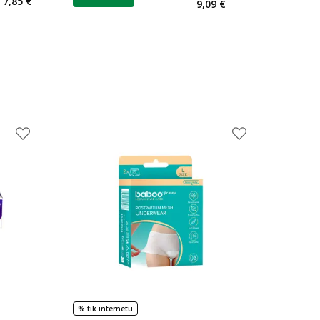
7,85 €
9,09 €
% tik internetu