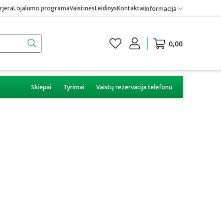
rjera
Lojalumo programa
Vaistinės
Leidinys
Kontaktai
Informacija
0,00
Skiepai
Tyrimai
Vaistų rezervacija telefonu