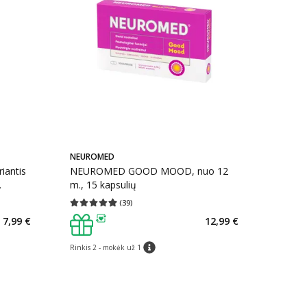
NEUROMED
iantis
NEUROMED GOOD MOOD, nuo 12
m., 15 kapsulių
(
39
)
kaičius 52
Vidutinis įvertinimas 4.95
Įvertinimų skaičius 39
7,99 €
12,99 €
patarimas
Rinkis 2 - mokėk už 1
patarimas