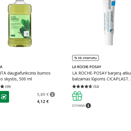
% tik internetu
A
LA ROCHE-POSAY
A daugiafunkcinis burnos
LA ROCHE-POSAY barjerą atkur
o skystis, 500 ml
balzamas lūpoms CICAPLAST
LEVRES, 7.5 ml
(
59
)
(
52
)
įvertinimas 4.85
Įvertinimų skaičius 59
Vidutinis įvertinimas 4.54
Įvertinimų s
as
5,89 €
patarimas
Įprasta kaina
:
5,89 €
ojalumo klubo narių nuolaida
:
4,12 €
DOVANA
patarimas