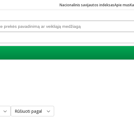
Nacionalinis savijautos indeksas
Apie mus
Ka
Rūšiuoti pagal