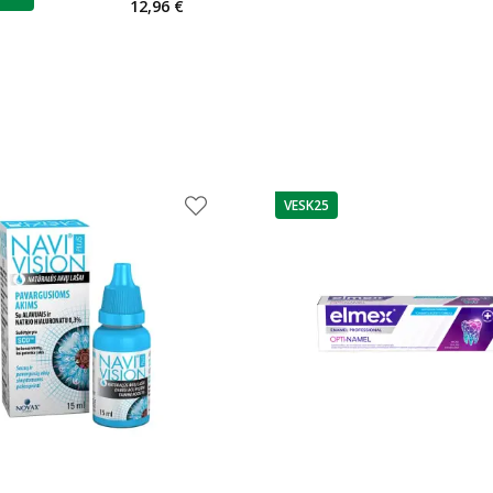
12,96 €
VESK25
patarimas