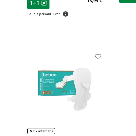
13,99 €
1+1
Lojalumo klubo narių nuolaida
:
patarimas
Galioja perkant 2 vnt.
% tik internetu