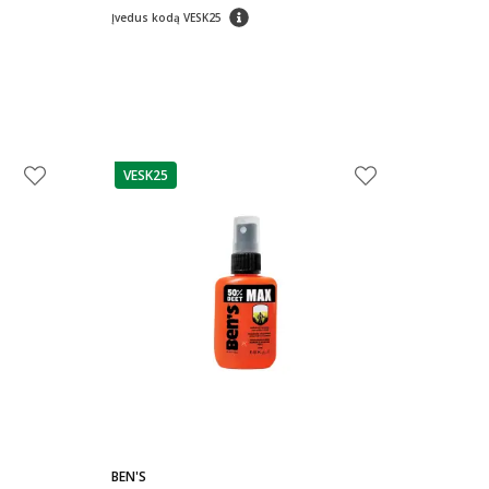
patarimas
Įvedus kodą VESK25
VESK25
patarimas
BEN'S