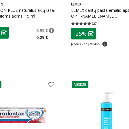
ON
ELMEX
ON PLUS natūralūs akių lašai
ELMEX dantų pasta emalio ap
sioms akims, 15 ml
OPTI-NAMEL ENAMEL
PROFESSIONAL, nuo 7 metų, 
(
27
)
Vidutinis įvertinimas 4.93
Įvertinimų s
as
8,99 €
patarimas
-25%
patarimas
Įprasta kaina
:
8,99 €
ojalumo klubo narių nuolaida
:
Lojalumo klubo n
6,29 €
patarimas
Įvedus kodą VESK25
VESK25
as
patarimas