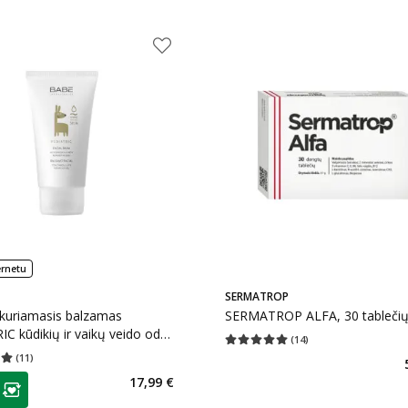
ernetu
SERMATROP
kuriamasis balzamas
SERMATROP ALFA, 30 tableči
C kūdikių ir vaikų veido odai,
(
14
)
Vidutinis įvertinimas 5.00
Įvertinimų s
(
11
)
įvertinimas 5.00
Įvertinimų skaičius 11
as
17,99 €
ojalumo klubo narių nuolaida
: