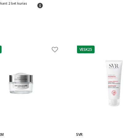
rkant 2 bet kurias
patarimas
VESK25
as
patarimas
RM
SVR