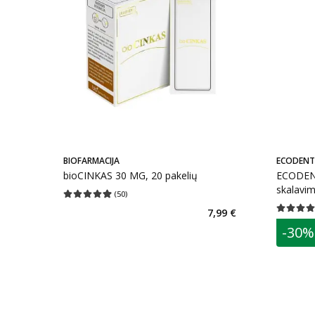
BIOFARMACIJA
ECODENT
bioCINKAS 30 MG, 20 pakelių
ECODENT
skalavim
(
50
)
Vidutinis įvertinimas 4.92
Įvertinimų skaičius 50
7,99 €
Vidutinis 
patarim
-30%
L