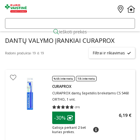
Ieškoti prekės
DANTŲ VALYMO ĮRANKIAI CURAPROX
Filtrai ir rikiavimas
Rodomi produktai 19 iš 19
% tik internetu
Tik internetu
CURAPROX
CURAPROX dantų šepetėlis breketams CS 5460
ORTHO, 1 vnt.
(
31
)
Vidutinis įvertinimas 5.00
Įvertinimų skaičius 31
patarimas
6,19 €
-30%
Lojalumo klubo narių nuolaida
:
Galioja perkant 2 bet
patarimas
kurias prekes.