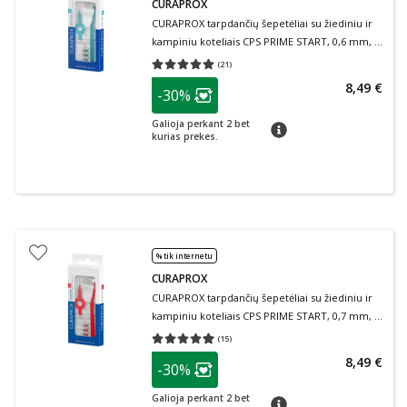
CURAPROX
CURAPROX tarpdančių šepetėliai su žiediniu ir
kampiniu koteliais CPS PRIME START, 0,6 mm, 5
vnt.
(
21
)
Vidutinis įvertinimas 5.00
Įvertinimų skaičius 21
patarimas
8,49 €
-30%
Lojalumo klubo narių nuolaida
:
Galioja perkant 2 bet
patarimas
kurias prekes.
% tik internetu
CURAPROX
CURAPROX tarpdančių šepetėliai su žiediniu ir
kampiniu koteliais CPS PRIME START, 0,7 mm, 5
vnt.
(
15
)
Vidutinis įvertinimas 4.93
Įvertinimų skaičius 15
patarimas
8,49 €
-30%
Lojalumo klubo narių nuolaida
:
Galioja perkant 2 bet
patarimas