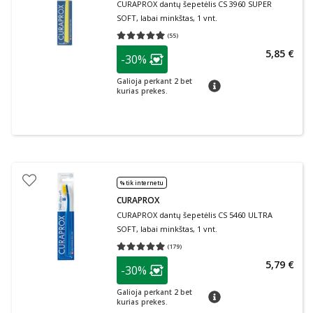
CURAPROX dantų šepetėlis CS 3960 SUPER
SOFT, labai minkštas, 1 vnt.
(
55
)
Vidutinis įvertinimas 4.95
Įvertinimų skaičius 55
patarimas
5,85 €
-30%
Lojalumo klubo narių nuolaida
:
Galioja perkant 2 bet
patarimas
kurias prekes.
% tik internetu
CURAPROX
CURAPROX dantų šepetėlis CS 5460 ULTRA
SOFT, labai minkštas, 1 vnt.
(
179
)
Vidutinis įvertinimas 4.97
Įvertinimų skaičius 179
patarimas
5,79 €
-30%
Lojalumo klubo narių nuolaida
:
Galioja perkant 2 bet
patarimas
kurias prekes.