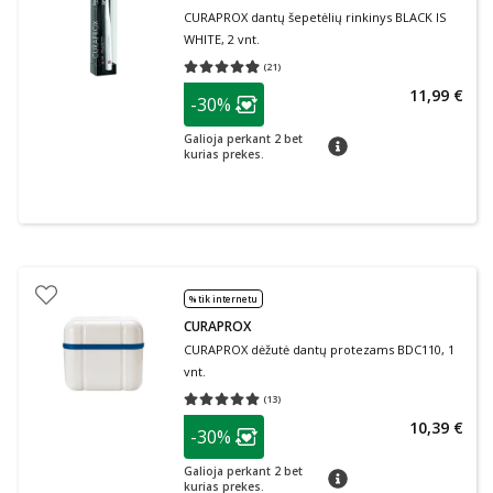
CURAPROX dantų šepetėlių rinkinys BLACK IS
WHITE, 2 vnt.
(
21
)
Vidutinis įvertinimas 4.90
Įvertinimų skaičius 21
patarimas
11,99 €
-30%
Lojalumo klubo narių nuolaida
:
Galioja perkant 2 bet
patarimas
kurias prekes.
% tik internetu
CURAPROX
CURAPROX dėžutė dantų protezams BDC110, 1
vnt.
(
13
)
Vidutinis įvertinimas 5.00
Įvertinimų skaičius 13
patarimas
10,39 €
-30%
Lojalumo klubo narių nuolaida
:
Galioja perkant 2 bet
patarimas
kurias prekes.