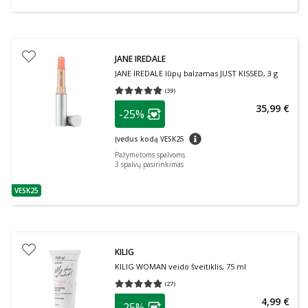
JANE IREDALE
JANE IREDALE lūpų balzamas JUST KISSED, 3 g
(
39
)
Vidutinis įvertinimas 4.79
Įvertinimų skaičius 39
patarimas
35,99 €
-25%
Lojalumo klubo narių nuolaida
:
patarimas
Įvedus kodą VESK25
Pažymėtoms spalvoms
3
spalvų pasirinkimas
VESK25
patarimas
KILIG
KILIG WOMAN veido šveitiklis, 75 ml
(
27
)
Vidutinis įvertinimas 4.78
Įvertinimų skaičius 27
patarimas
4,99 €
-25%