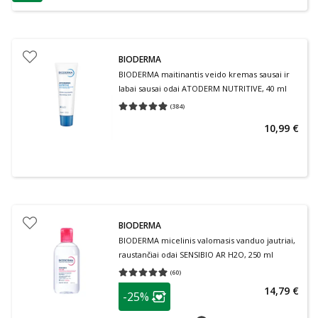
patarimas
BIODERMA
BIODERMA maitinantis veido kremas sausai ir
labai sausai odai ATODERM NUTRITIVE, 40 ml
(
384
)
Vidutinis įvertinimas 4.90
Įvertinimų skaičius 384
10,99 €
BIODERMA
BIODERMA micelinis valomasis vanduo jautriai,
raustančiai odai SENSIBIO AR H2O, 250 ml
(
60
)
Vidutinis įvertinimas 4.97
Įvertinimų skaičius 60
patarimas
14,79 €
-25%
Lojalumo klubo narių nuolaida
: