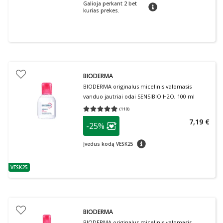
Galioja perkant 2 bet
patarimas
kurias prekes.
BIODERMA
BIODERMA originalus micelinis valomasis
vanduo jautriai odai SENSIBIO H2O, 100 ml
(
110
)
Vidutinis įvertinimas 4.95
Įvertinimų skaičius 110
patarimas
7,19 €
-25%
Lojalumo klubo narių nuolaida
:
patarimas
Įvedus kodą VESK25
VESK25
patarimas
BIODERMA
BIODERMA originalus micelinis valomasis