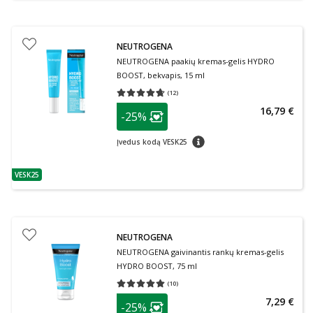
NEUTROGENA
NEUTROGENA paakių kremas-gelis HYDRO
BOOST, bekvapis, 15 ml
(
12
)
Vidutinis įvertinimas 4.67
Įvertinimų skaičius 12
patarimas
16,79 €
-25%
Lojalumo klubo narių nuolaida
:
patarimas
Įvedus kodą VESK25
VESK25
patarimas
NEUTROGENA
NEUTROGENA gaivinantis rankų kremas-gelis
HYDRO BOOST, 75 ml
(
10
)
Vidutinis įvertinimas 5.00
Įvertinimų skaičius 10
patarimas
7,29 €
-25%