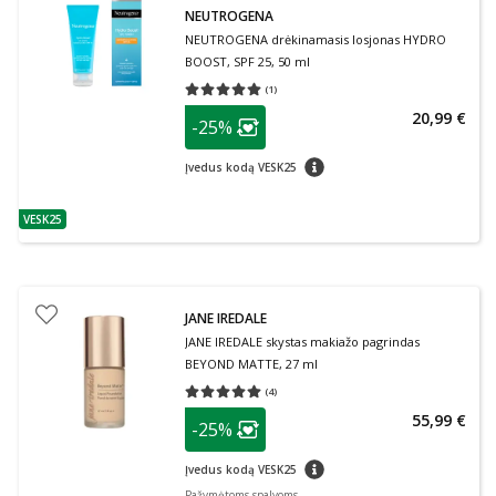
NEUTROGENA
NEUTROGENA drėkinamasis losjonas HYDRO
BOOST, SPF 25, 50 ml
(
1
)
Vidutinis įvertinimas 5.00
Įvertinimų skaičius 1
patarimas
20,99 €
-25%
Lojalumo klubo narių nuolaida
:
patarimas
Įvedus kodą VESK25
VESK25
patarimas
JANE IREDALE
JANE IREDALE skystas makiažo pagrindas
BEYOND MATTE, 27 ml
(
4
)
Vidutinis įvertinimas 5.00
Įvertinimų skaičius 4
patarimas
55,99 €
-25%
Lojalumo klubo narių nuolaida
:
patarimas
Įvedus kodą VESK25
Pažymėtoms spalvoms