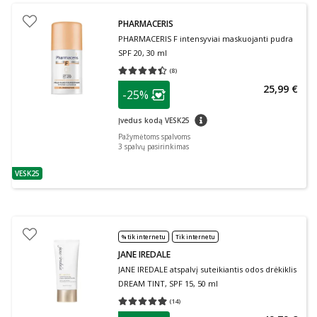
PHARMACERIS
PHARMACERIS F intensyviai maskuojanti pudra
SPF 20, 30 ml
(
8
)
Vidutinis įvertinimas 4.38
Įvertinimų skaičius 8
patarimas
25,99 €
-25%
Lojalumo klubo narių nuolaida
:
patarimas
Įvedus kodą VESK25
Pažymėtoms spalvoms
3
spalvų pasirinkimas
VESK25
patarimas
% tik internetu
Tik internetu
JANE IREDALE
JANE IREDALE atspalvį suteikiantis odos drėkiklis
DREAM TINT, SPF 15, 50 ml
(
14
)
Vidutinis įvertinimas 4.93
Įvertinimų skaičius 14