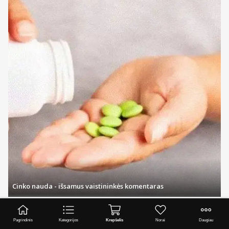
Cinko nauda - išsamus vaistininkės komentaras
Visi straipsniai
Pagrindinis
Kategorijos
Krepšelis
Norai
Daugiau