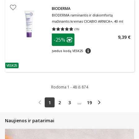
BIODERMA
BIODERMA raminantis ir diskomfortą
mažinantis kremas CICABIO ARNICA+, 40 ml
(
15
)
Vidutinis įvertinimas 4.80
Įvertinimų skaičius 15
patarimas
9,39 €
-25%
Lojalumo klubo narių nuolaida
:
patarimas
Įvedus kodą VESK25
VESK25
patarimas
Rodoma 1 - 48 iš 874
1
2
3
...
19
Naujienos ir patarimai