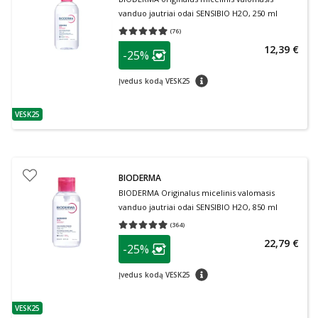
vanduo jautriai odai SENSIBIO H2O, 250 ml
(
76
)
Vidutinis įvertinimas 4.93
Įvertinimų skaičius 76
patarimas
12,39 €
-25%
Lojalumo klubo narių nuolaida
:
patarimas
Įvedus kodą VESK25
VESK25
patarimas
BIODERMA
BIODERMA Originalus micelinis valomasis
vanduo jautriai odai SENSIBIO H2O, 850 ml
(
364
)
Vidutinis įvertinimas 4.96
Įvertinimų skaičius 364
patarimas
22,79 €
-25%
Lojalumo klubo narių nuolaida
:
patarimas
Įvedus kodą VESK25
VESK25
patarimas