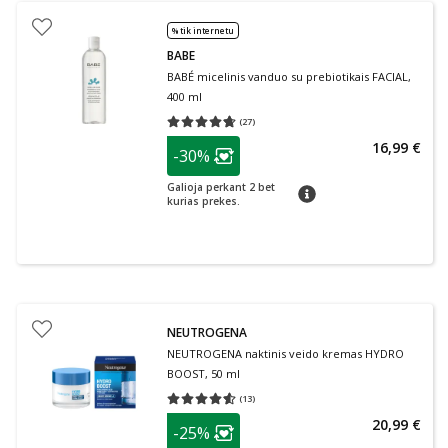
% tik internetu
BABE
BABÉ micelinis vanduo su prebiotikais FACIAL,
400 ml
(
27
)
Vidutinis įvertinimas 4.67
Įvertinimų skaičius 27
patarimas
16,99 €
-30%
Lojalumo klubo narių nuolaida
:
Galioja perkant 2 bet
patarimas
kurias prekes.
NEUTROGENA
NEUTROGENA naktinis veido kremas HYDRO
BOOST, 50 ml
(
13
)
Vidutinis įvertinimas 4.54
Įvertinimų skaičius 13
patarimas
20,99 €
-25%
Lojalumo klubo narių nuolaida
: