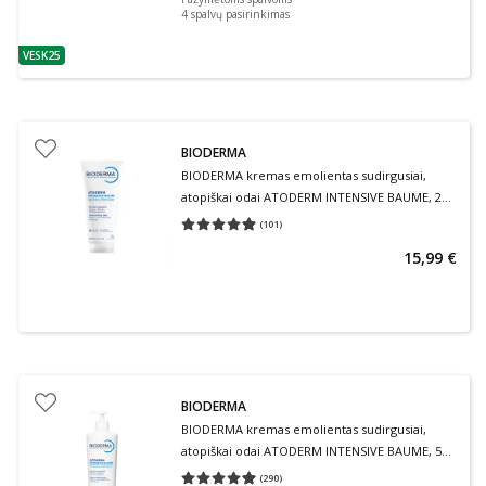
4
spalvų pasirinkimas
VESK25
patarimas
BIODERMA
BIODERMA kremas emolientas sudirgusiai,
atopiškai odai ATODERM INTENSIVE BAUME, 200
ml
(
101
)
Vidutinis įvertinimas 4.93
Įvertinimų skaičius 101
15,99 €
BIODERMA
BIODERMA kremas emolientas sudirgusiai,
atopiškai odai ATODERM INTENSIVE BAUME, 500
ml
(
290
)
Vidutinis įvertinimas 4.96
Įvertinimų skaičius 290