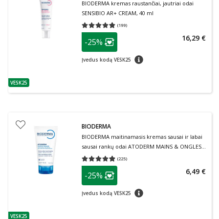
BIODERMA kremas raustančiai, jautriai odai
SENSIBIO AR+ CREAM, 40 ml
(
199
)
Vidutinis įvertinimas 4.77
Įvertinimų skaičius 199
patarimas
16,29 €
-25%
Lojalumo klubo narių nuolaida
:
patarimas
Įvedus kodą VESK25
VESK25
patarimas
BIODERMA
BIODERMA maitinamasis kremas sausai ir labai
sausai rankų odai ATODERM MAINS & ONGLES,
50 ml
(
225
)
Vidutinis įvertinimas 4.86
Įvertinimų skaičius 225
patarimas
6,49 €
-25%
Lojalumo klubo narių nuolaida
:
patarimas
Įvedus kodą VESK25
VESK25