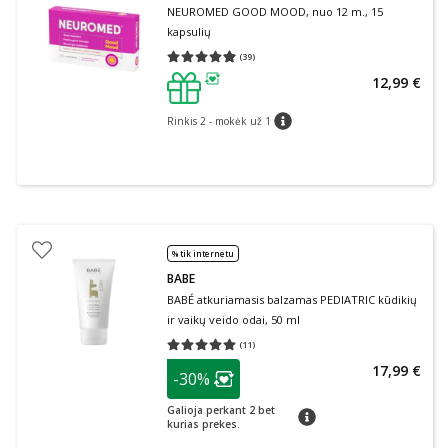
NEUROMED GOOD MOOD, nuo 12 m., 15
kapsulių
(
39
)
Vidutinis įvertinimas 4.95
Įvertinimų skaičius 39
12,99 €
patarimas
Rinkis 2 - mokėk už 1
patarimas
% tik internetu
BABE
BABÉ atkuriamasis balzamas PEDIATRIC kūdikių
ir vaikų veido odai, 50 ml
(
11
)
Vidutinis įvertinimas 5.00
Įvertinimų skaičius 11
patarimas
17,99 €
-30%
Lojalumo klubo narių nuolaida
:
Galioja perkant 2 bet
patarimas
kurias prekes.