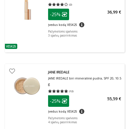
(
2
)
Vidutinis įvertinimas 4.00
Įvertinimų skaičius 2
patarimas
36,99 €
-25%
Lojalumo klubo narių nuolaida
:
patarimas
Įvedus kodą VESK25
Pažymėtoms spalvoms
3
spalvų pasirinkimas
VESK25
patarimas
JANE IREDALE
JANE IREDALE biri mineralinė pudra, SPF 20, 10.5
g
(
12
)
Vidutinis įvertinimas 5.00
Įvertinimų skaičius 12
patarimas
55,59 €
-25%
Lojalumo klubo narių nuolaida
:
patarimas
Įvedus kodą VESK25
Pažymėtoms spalvoms
4
spalvų pasirinkimas