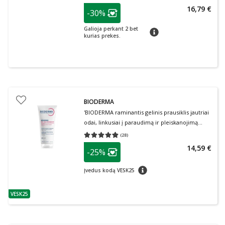
patarimas
16,79 €
-30%
Lojalumo klubo narių nuolaida
:
Galioja perkant 2 bet
patarimas
kurias prekes.
BIODERMA
'BIODERMA raminantis gelinis prausiklis jautriai
odai, linkusiai į paraudimą ir pleiskanojimą
SENSIBIO DS+, 200 ml
(
28
)
Vidutinis įvertinimas 4.82
Įvertinimų skaičius 28
patarimas
14,59 €
-25%
Lojalumo klubo narių nuolaida
:
patarimas
Įvedus kodą VESK25
VESK25
patarimas