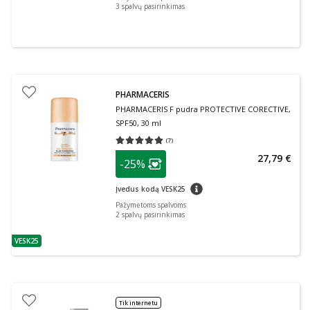
3
spalvų pasirinkimas
PHARMACERIS
PHARMACERIS F pudra PROTECTIVE CORECTIVE,
SPF50, 30 ml
(
7
)
Vidutinis įvertinimas 5.00
Įvertinimų skaičius 7
patarimas
27,79 €
-25%
Lojalumo klubo narių nuolaida
:
patarimas
Įvedus kodą VESK25
Pažymėtoms spalvoms
2
spalvų pasirinkimas
VESK25
patarimas
Tik internetu