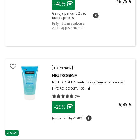
patarimas
49,79 €
-40%
Lojalumo klubo narių nuolaida
:
Galioja perkant 2 bet
patarimas
kurias prekes.
Pažymėtoms spalvoms
2
spalvų pasirinkimas
Tik internetu
NEUTROGENA
NEUTROGENA švelnus šveičiamasis kremas
HYDRO BOOST, 150 ml
(
10
)
Vidutinis įvertinimas 4.60
Įvertinimų skaičius 10
patarimas
9,99 €
-25%
Lojalumo klubo narių nuolaida
:
patarimas
Įvedus kodą VESK25
VESK25
patarimas