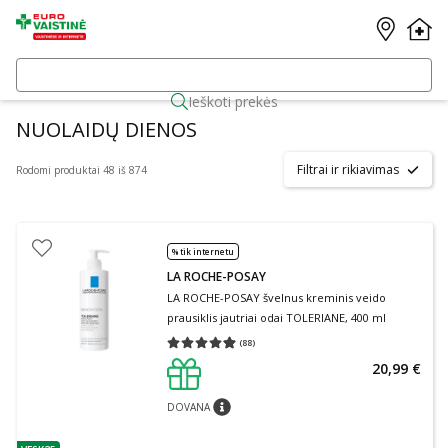
Ieškoti prekės
NUOLAIDŲ DIENOS
Filtrai ir rikiavimas
Rodomi produktai 48 iš 874
% tik internetu
LA ROCHE-POSAY
LA ROCHE-POSAY švelnus kreminis veido
prausiklis jautriai odai TOLERIANE, 400 ml
(
88
)
Vidutinis įvertinimas 4.91
Įvertinimų skaičius 88
20,99 €
DOVANA
patarimas