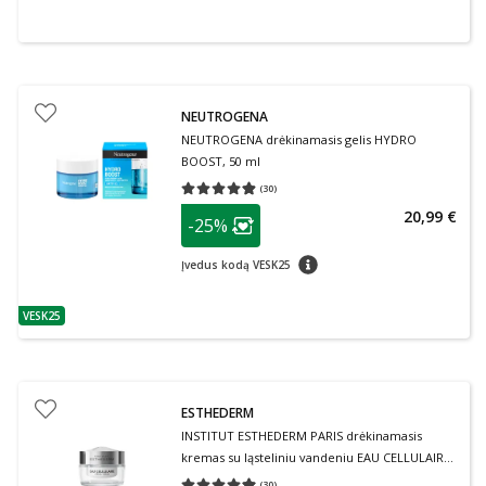
NEUTROGENA
NEUTROGENA drėkinamasis gelis HYDRO
BOOST, 50 ml
(
30
)
Vidutinis įvertinimas 4.87
Įvertinimų skaičius 30
patarimas
20,99 €
-25%
Lojalumo klubo narių nuolaida
:
patarimas
Įvedus kodą VESK25
VESK25
patarimas
ESTHEDERM
INSTITUT ESTHEDERM PARIS drėkinamasis
kremas su ląsteliniu vandeniu EAU CELLULAIRE,
50 ml
(
30
)