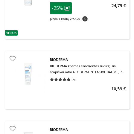
patarimas
24,79 €
-25%
Lojalumo klubo narių nuolaida
:
patarimas
Įvedus kodą VESK25
VESK25
patarimas
BIODERMA
BIODERMA kremas emolientas sudirgusiai,
atopiškai odai ATODERM INTENSIVE BAUME, 75
ml
(
73
)
Vidutinis įvertinimas 4.90
Įvertinimų skaičius 73
10,59 €
BIODERMA