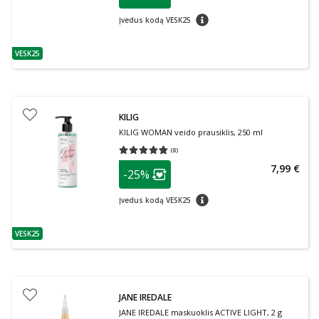
Lojalumo klubo narių nuolaida
:
patarimas
Įvedus kodą VESK25
VESK25
patarimas
KILIG
KILIG WOMAN veido prausiklis, 250 ml
(
8
)
Vidutinis įvertinimas 4.75
Įvertinimų skaičius 8
patarimas
7,99 €
-25%
Lojalumo klubo narių nuolaida
:
patarimas
Įvedus kodą VESK25
VESK25
patarimas
JANE IREDALE
JANE IREDALE maskuoklis ACTIVE LIGHT, 2 g