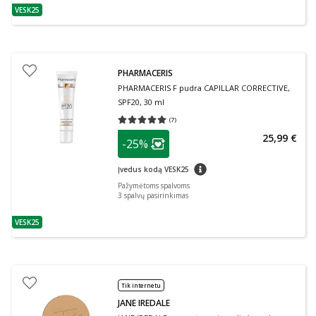
VESK25
patarimas
PHARMACERIS
PHARMACERIS F pudra CAPILLAR CORRECTIVE,
SPF20, 30 ml
(
7
)
Vidutinis įvertinimas 5.00
Įvertinimų skaičius 7
patarimas
25,99 €
-25%
Lojalumo klubo narių nuolaida
:
patarimas
Įvedus kodą VESK25
Pažymėtoms spalvoms
3
spalvų pasirinkimas
VESK25
patarimas
Tik internetu
JANE IREDALE