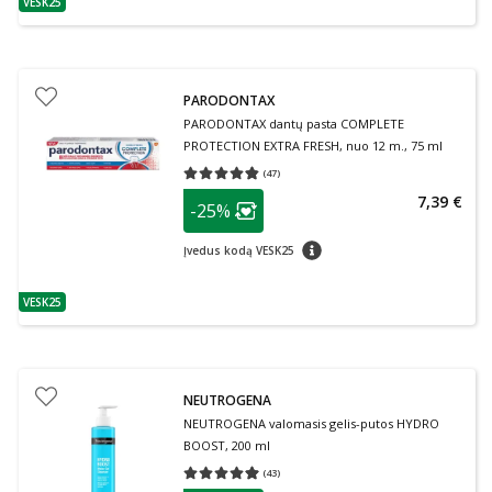
VESK25
patarimas
PARODONTAX
PARODONTAX dantų pasta COMPLETE
PROTECTION EXTRA FRESH, nuo 12 m., 75 ml
(
47
)
Vidutinis įvertinimas 4.79
Įvertinimų skaičius 47
patarimas
7,39 €
-25%
Lojalumo klubo narių nuolaida
:
patarimas
Įvedus kodą VESK25
VESK25
patarimas
NEUTROGENA
NEUTROGENA valomasis gelis-putos HYDRO
BOOST, 200 ml
(
43
)
Vidutinis įvertinimas 4.95
Įvertinimų skaičius 43