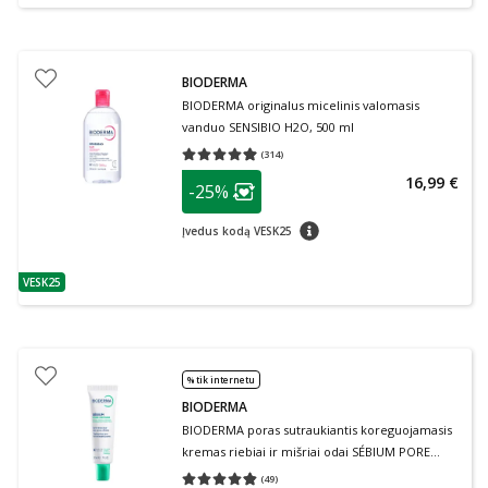
BIODERMA
BIODERMA originalus micelinis valomasis
vanduo SENSIBIO H2O, 500 ml
(
314
)
Vidutinis įvertinimas 4.97
Įvertinimų skaičius 314
patarimas
16,99 €
-25%
Lojalumo klubo narių nuolaida
:
patarimas
Įvedus kodą VESK25
VESK25
patarimas
% tik internetu
BIODERMA
BIODERMA poras sutraukiantis koreguojamasis
kremas riebiai ir mišriai odai SÉBIUM PORE
REFINER, 30 ml
(
49
)
Vidutinis įvertinimas 4.80
Įvertinimų skaičius 49