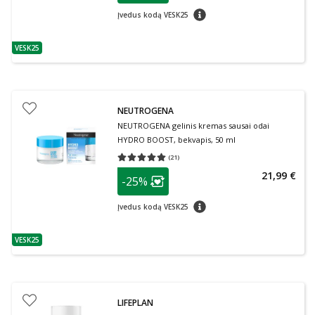
patarimas
Įvedus kodą VESK25
VESK25
patarimas
NEUTROGENA
NEUTROGENA gelinis kremas sausai odai
HYDRO BOOST, bekvapis, 50 ml
(
21
)
Vidutinis įvertinimas 5.00
Įvertinimų skaičius 21
patarimas
21,99 €
-25%
Lojalumo klubo narių nuolaida
:
patarimas
Įvedus kodą VESK25
VESK25
patarimas
LIFEPLAN