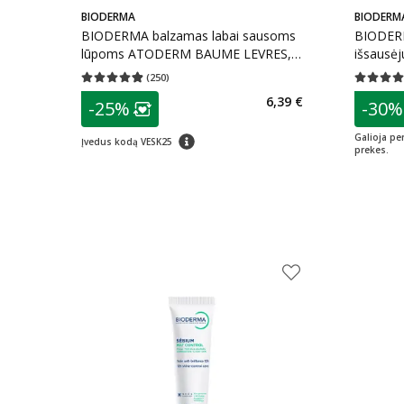
BIODERMA
BIODERM
BIODERMA balzamas labai sausoms
BIODERM
lūpoms ATODERM BAUME LEVRES,
išsausėju
15 ml
Sébium 
(
250
)
Vidutinis įvertinimas 4.86
Įvertinimų skaičius 250
Vidutinis 
patarimas
patarim
6,39 €
-25%
-30%
Lojalumo klubo narių nuolaida
:
L
patarimas
Galioja pe
Įvedus kodą VESK25
prekes.