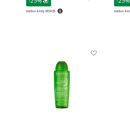
-25%
-25%
Lojalumo klubo narių nuolaida
:
L
patarimas
Įvedus kodą VESK25
Įvedus ko