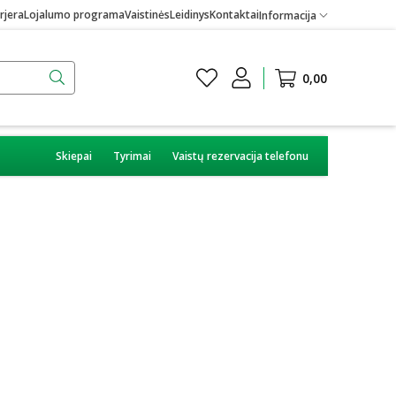
rjera
Lojalumo programa
Vaistinės
Leidinys
Kontaktai
Informacija
0,00
Skiepai
Tyrimai
Vaistų rezervacija telefonu