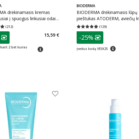
A
BIODERMA
A drėkinamasis kremas
BIODERMA drėkinamasis lūpų
siai į spuogus linkusiai odai
pieštukas ATODERM, aviečių k
Hydra, 40 ml
4 g
(
212
)
(
129
)
įvertinimas 4.87
Įvertinimų skaičius 212
Vidutinis įvertinimas 4.93
Įvertinimų s
as
patarimas
15,59 €
-25%
ojalumo klubo narių nuolaida
:
Lojalumo klubo n
patarimas
rkant 2 bet kurias
patarimas
Įvedus kodą VESK25