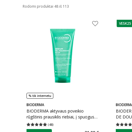
Rodomi produktai 48 iš 113
VESK25
patarim
% tik internetu
BIODERMA
BIODERM
BIODERMA aktyvaus poveikio
BIODERMA
rūgštinis prausiklis riebiai, į spuogus
DE DOUC
linkusiai odai Sébium Gel moussant
(
48
)
Vidutinis įvertinimas 4.94
Įvertinimų skaičius 48
Vidutinis 
actif, 200 ml
patarimas
patarim