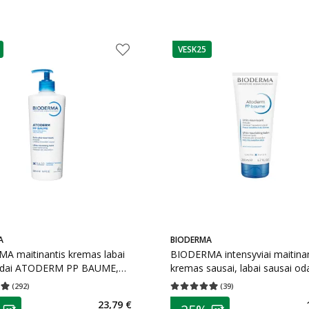
VESK25
as
patarimas
A
BIODERMA
A maitinantis kremas labai
BIODERMA intensyviai maitinan
odai ATODERM PP BAUME,
kremas sausai, labai sausai od
ATODERM PP BAUME, 200 ml
(
292
)
(
39
)
įvertinimas 4.94
Įvertinimų skaičius 292
Vidutinis įvertinimas 4.95
Įvertinimų s
as
patarimas
23,79 €