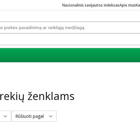
Nacionalinis savijautos indeksas
Apie mus
Ka
rekių ženklams
Rūšiuoti pagal