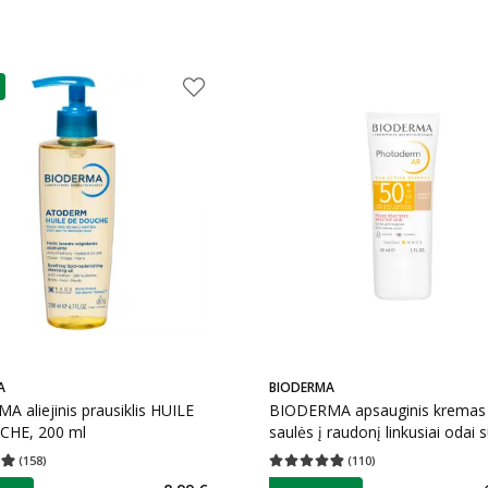
as
A
BIODERMA
 aliejinis prausiklis HUILE
BIODERMA apsauginis kremas
HE, 200 ml
saulės į raudonį linkusiai odai 
išsiplėtusiais kapiliarais PH
(
158
)
(
110
)
įvertinimas 4.97
Įvertinimų skaičius 158
Vidutinis įvertinimas 4.85
Įvertinimų s
AR, SPF50+, 30 ml
as
patarimas