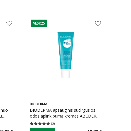
VESK25
patarimas
BIODERMA
 nuo
BIODERMA apsauginis sudirgusios
su
odos aplink burną kremas ABCDERM
OTODERM
PERI ORAL, 40 ml
(
2
)
kaičius 110
Vidutinis įvertinimas 5.00
Įvertinimų skaičius 2
patarimas