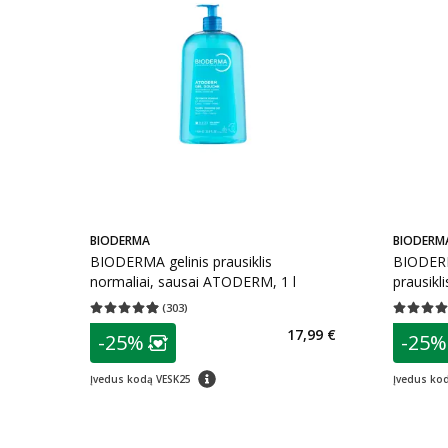
BIODERMA
BIODERM
BIODERMA gelinis prausiklis
BIODERM
normaliai, sausai ATODERM, 1 l
prausikli
ATODER
(
303
)
Vidutinis įvertinimas 4.96
Įvertinimų skaičius 303
Vidutinis 
MOUSSA
patarimas
patarim
17,99 €
-25%
-25%
Lojalumo klubo narių nuolaida
:
L
patarimas
Įvedus kodą VESK25
Įvedus ko