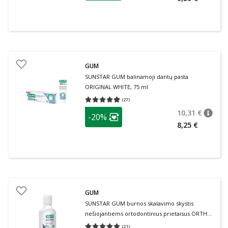
GUM
SUNSTAR GUM balinamoji dantų pasta
ORIGINAL WHITE, 75 ml
(
27
)
Vidutinis įvertinimas 4.96
Įvertinimų skaičius 27
patarimas
10,31 €
-20%
patari
Įprasta
Lojalumo klubo narių nuolaida
:
8,25 €
GUM
SUNSTAR GUM burnos skalavimo skystis
nešiojantiems ortodontinius prietaisus ORTHO,
nuo 6 m., 300 ml
(
21
)