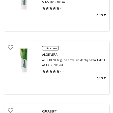
SENSITIVE, 100 ml
(
11
)
Vidutinis įvertinimas 4.91
Įvertinimų skaičius 11
7,19 €
Tik internetu
ALOE VERA
ALOEDENT trigubo poveikio dantų pasta TRIPLE
ACTION, 100 ml
(
32
)
Vidutinis įvertinimas 4.84
Įvertinimų skaičius 32
7,19 €
CURASEPT