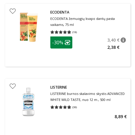
ECODENTA
ECODENTA žemuogių kvapo dantų pasta
vaikams, 75 ml
(
19
)
Vidutinis įvertinimas 4.84
Įvertinimų skaičius 19
patarimas
3,40 €
-30%
patari
Įprasta
Lojalumo klubo narių nuolaida
:
2,38 €
LISTERINE
LISTERINE burnos skalavimo skystis ADVANCED
WHITE MILD TASTE, nuo 12 m., 500 ml
(
30
)
Vidutinis įvertinimas 4.87
Įvertinimų skaičius 30
8,89 €