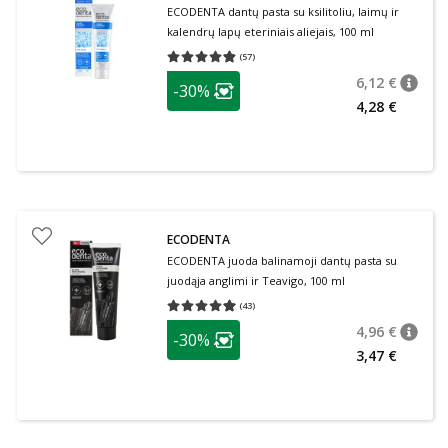
ECODENTA dantų pasta su ksilitoliu, laimų ir
kalendrų lapų eteriniais aliejais, 100 ml
(
57
)
Vidutinis įvertinimas 4.82
Įvertinimų skaičius 57
patarimas
6,12 €
-30%
patari
Įprasta
Lojalumo klubo narių nuolaida
:
4,28 €
ECODENTA
ECODENTA juoda balinamoji dantų pasta su
juodąja anglimi ir Teavigo, 100 ml
(
43
)
Vidutinis įvertinimas 4.98
Įvertinimų skaičius 43
patarimas
4,96 €
-30%
patari
Įprasta
Lojalumo klubo narių nuolaida
:
3,47 €