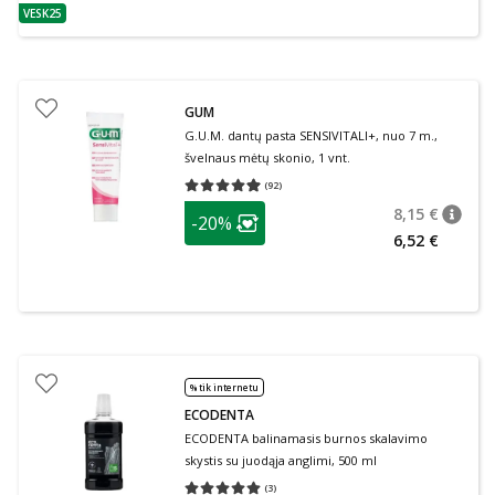
VESK25
patarimas
GUM
G.U.M. dantų pasta SENSIVITALl+, nuo 7 m.,
švelnaus mėtų skonio, 1 vnt.
(
92
)
Vidutinis įvertinimas 4.99
Įvertinimų skaičius 92
patarimas
8,15 €
-20%
patari
Įprasta
Lojalumo klubo narių nuolaida
:
6,52 €
% tik internetu
ECODENTA
ECODENTA balinamasis burnos skalavimo
skystis su juodąja anglimi, 500 ml
(
3
)
Vidutinis įvertinimas 5.00
Įvertinimų skaičius 3