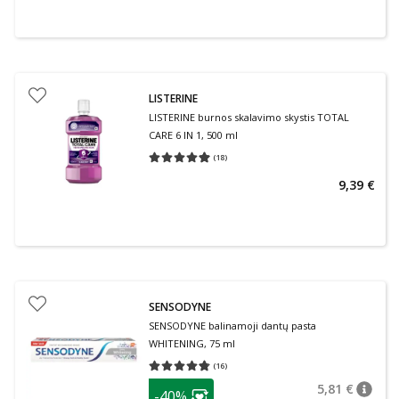
LISTERINE
LISTERINE burnos skalavimo skystis TOTAL
CARE 6 IN 1, 500 ml
(
18
)
Vidutinis įvertinimas 4.94
Įvertinimų skaičius 18
9,39 €
SENSODYNE
SENSODYNE balinamoji dantų pasta
WHITENING, 75 ml
(
16
)
Vidutinis įvertinimas 4.75
Įvertinimų skaičius 16
patarimas
5,81 €
-40%
patari
Įprasta