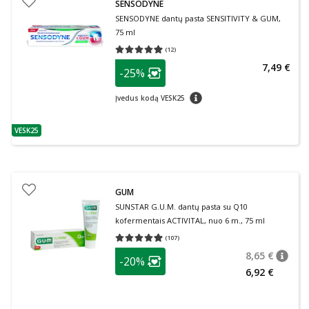
SENSODYNE
SENSODYNE dantų pasta SENSITIVITY & GUM,
75 ml
(
12
)
Vidutinis įvertinimas 4.92
Įvertinimų skaičius 12
patarimas
7,49 €
-25%
Lojalumo klubo narių nuolaida
:
patarimas
Įvedus kodą VESK25
VESK25
patarimas
GUM
SUNSTAR G.U.M. dantų pasta su Q10
kofermentais ACTIVITAL, nuo 6 m., 75 ml
(
107
)
Vidutinis įvertinimas 4.93
Įvertinimų skaičius 107
patarimas
8,65 €
-20%
patari
Įprasta
Lojalumo klubo narių nuolaida
:
6,92 €