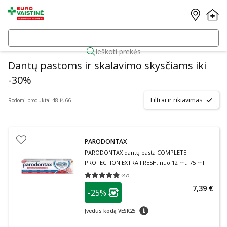
Ieškoti prekės
Dantų pastoms ir skalavimo skysčiams iki
-30%
Filtrai ir rikiavimas
Rodomi produktai 48 iš 66
PARODONTAX
PARODONTAX dantų pasta COMPLETE
PROTECTION EXTRA FRESH, nuo 12 m., 75 ml
(
47
)
Vidutinis įvertinimas 4.79
Įvertinimų skaičius 47
patarimas
7,39 €
-25%
Lojalumo klubo narių nuolaida
:
patarimas
Įvedus kodą VESK25