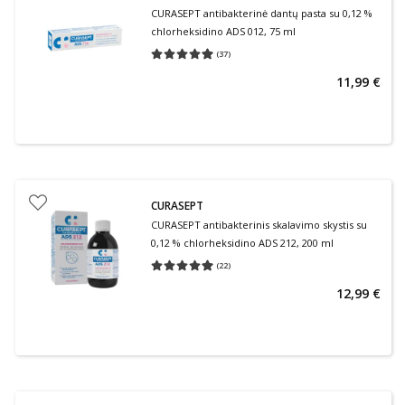
CURASEPT antibakterinė dantų pasta su 0,12 %
chlorheksidino ADS 012, 75 ml
(
37
)
Vidutinis įvertinimas 4.97
Įvertinimų skaičius 37
11,99 €
CURASEPT
CURASEPT antibakterinis skalavimo skystis su
0,12 % chlorheksidino ADS 212, 200 ml
(
22
)
Vidutinis įvertinimas 4.95
Įvertinimų skaičius 22
12,99 €