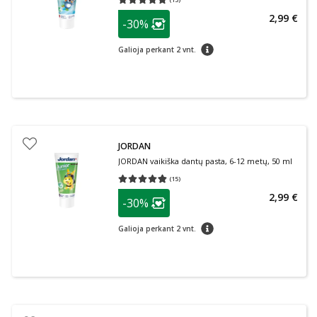
Vidutinis įvertinimas 5.00
Įvertinimų skaičius 13
patarimas
2,99 €
-30%
Lojalumo klubo narių nuolaida
:
patarimas
Galioja perkant 2 vnt.
JORDAN
JORDAN vaikiška dantų pasta, 6-12 metų, 50 ml
(
15
)
Vidutinis įvertinimas 4.80
Įvertinimų skaičius 15
patarimas
2,99 €
-30%
Lojalumo klubo narių nuolaida
:
patarimas
Galioja perkant 2 vnt.