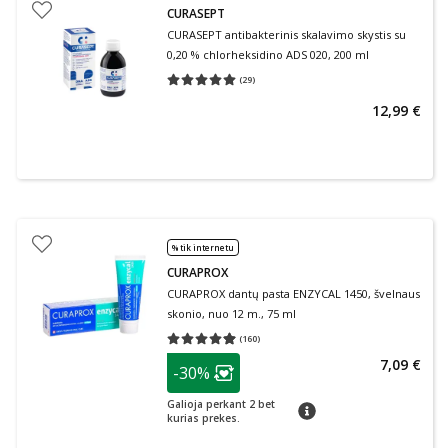
CURASEPT
CURASEPT antibakterinis skalavimo skystis su
0,20 % chlorheksidino ADS 020, 200 ml
(
29
)
Vidutinis įvertinimas 5.00
Įvertinimų skaičius 29
12,99 €
% tik internetu
CURAPROX
CURAPROX dantų pasta ENZYCAL 1450, švelnaus
skonio, nuo 12 m., 75 ml
(
160
)
Vidutinis įvertinimas 4.94
Įvertinimų skaičius 160
patarimas
7,09 €
-30%
Lojalumo klubo narių nuolaida
:
Galioja perkant 2 bet
patarimas
kurias prekes.