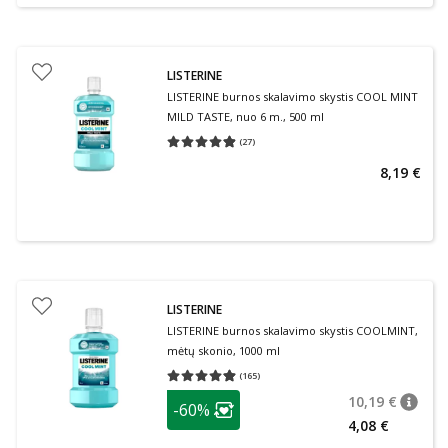
LISTERINE
LISTERINE burnos skalavimo skystis COOL MINT
MILD TASTE, nuo 6 m., 500 ml
(
27
)
Vidutinis įvertinimas 4.85
Įvertinimų skaičius 27
8,19 €
LISTERINE
LISTERINE burnos skalavimo skystis COOLMINT,
mėtų skonio, 1000 ml
(
165
)
Vidutinis įvertinimas 4.89
Įvertinimų skaičius 165
patarimas
10,19 €
-60%
patari
Įprasta
Lojalumo klubo narių nuolaida
:
4,08 €