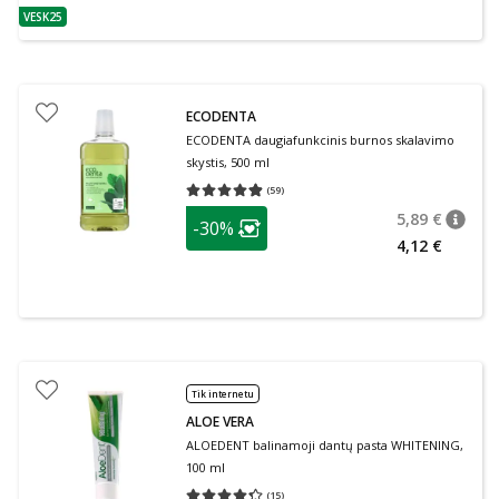
VESK25
patarimas
ECODENTA
ECODENTA daugiafunkcinis burnos skalavimo
skystis, 500 ml
(
59
)
Vidutinis įvertinimas 4.85
Įvertinimų skaičius 59
patarimas
5,89 €
-30%
patari
Įprasta
Lojalumo klubo narių nuolaida
:
4,12 €
Tik internetu
ALOE VERA
ALOEDENT balinamoji dantų pasta WHITENING,
100 ml
(
15
)