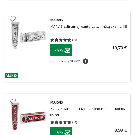
MARVIS
MARVIS balinamoji dantų pasta, mėtų skonio, 85
ml
(
39
)
Vidutinis įvertinimas 4.87
Įvertinimų skaičius 39
patarimas
10,79 €
-25%
Lojalumo klubo narių nuolaida
:
patarimas
Įvedus kodą VESK25
VESK25
patarimas
MARVIS
MARVIS dantų pasta, cinamono ir mėtų skonio,
85 ml
(
13
)
Vidutinis įvertinimas 5.00
Įvertinimų skaičius 13
patarimas
9,99 €
-25%